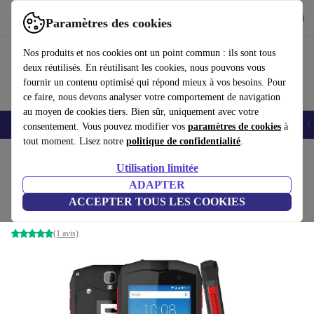
Télécharger l'application
Télécharger
Paramètres des cookies
Utilisez refurbed rapidement et facilement
Nos produits et nos cookies ont un point commun : ils sont tous
deux réutilisés. En réutilisant les cookies, nous pouvons vous
fournir un contenu optimisé qui répond mieux à vos besoins. Pour
ce faire, nous devons analyser votre comportement de navigation
au moyen de cookies tiers. Bien sûr, uniquement avec votre
Smartphones
Laptops
Tablettes
Montres connectées
Accessoires
C
consentement. Vous pouvez modifier vos
paramètres de cookies
à
tout moment. Lisez notre
politique de confidentialité
.
Accueil
Produits
Téléphones & Smartphones
Utilisation limitée
ADAPTER
Crosscall Trekker M1 Core
ACCEPTER TOUS LES COOKIES
16 GB | noir
(1 avis)