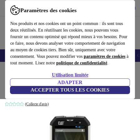
Télécharger l'application
Télécharger
Paramètres des cookies
Utilisez refurbed rapidement et facilement
Nos produits et nos cookies ont un point commun : ils sont tous
deux réutilisés. En réutilisant les cookies, nous pouvons vous
fournir un contenu optimisé qui répond mieux à vos besoins. Pour
ce faire, nous devons analyser votre comportement de navigation
au moyen de cookies tiers. Bien sûr, uniquement avec votre
Smartphones
Laptops
Tablettes
Montres connectées
Accessoires
C
consentement. Vous pouvez modifier vos
paramètres de cookies
à
tout moment. Lisez notre
politique de confidentialité
.
Accueil
Produits
Téléphones & Smartphones
Téléphones CAT
Utilisation limitée
ADAPTER
CAT B15
ACCEPTER TOUS LES COOKIES
Dual-SIM | noir
(Collecte d'avis)