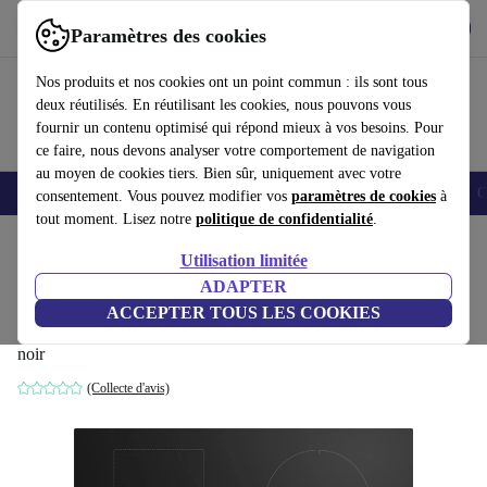
Télécharger l'application
Télécharger
Paramètres des cookies
Utilisez refurbed rapidement et facilement
Nos produits et nos cookies ont un point commun : ils sont tous
deux réutilisés. En réutilisant les cookies, nous pouvons vous
fournir un contenu optimisé qui répond mieux à vos besoins. Pour
ce faire, nous devons analyser votre comportement de navigation
au moyen de cookies tiers. Bien sûr, uniquement avec votre
Smartphones
Laptops
Tablettes
Montres connectées
Accessoires
C
consentement. Vous pouvez modifier vos
paramètres de cookies
à
tout moment. Lisez notre
politique de confidentialité
.
Accueil
Produits
Ménage
Gros électroménager
Utilisation limitée
ADAPTER
Beko HII74700UF Table de cuisson à
ACCEPTER TOUS LES COOKIES
induction
noir
(Collecte d'avis)