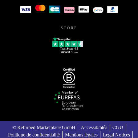
SCORE
Trustpilot
TrustScore
4.6
205648
Score
© Refurbed Marketplace GmbH
Accessibilités
CGU
Politique de confidentialité
Mentions légales
Legal Notices