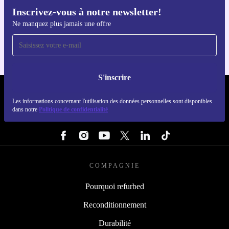
Inscrivez-vous à notre newsletter!
Téléchargez l'application refurbed
Ne manquez plus jamais une offre
Pour iOS et Android
S'inscrire
REFURBED FRANCE - RETHINK NEW.
Les informations concernant l'utilisation des données personnelles sont disponibles
dans notre
Politique de confidentialité
SUIVEZ-NOUS
COMPAGNIE
Pourquoi refurbed
Reconditionnement
Durabilité