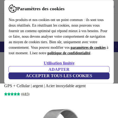
Télécharger l'application
Télécharger
Paramètres des cookies
Utilisez refurbed rapidement et facilement
Nos produits et nos cookies ont un point commun : ils sont tous
deux réutilisés. En réutilisant les cookies, nous pouvons vous
fournir un contenu optimisé qui répond mieux à vos besoins. Pour
ce faire, nous devons analyser votre comportement de navigation
au moyen de cookies tiers. Bien sûr, uniquement avec votre
Smartphones
Laptops
Tablettes
Montres connectées
Accessoires
C
consentement. Vous pouvez modifier vos
paramètres de cookies
à
tout moment. Lisez notre
politique de confidentialité
.
Accueil
Produits
Montres connectées
Montres connectées Apple
Utilisation limitée
ADAPTER
Apple Watch Series 7 acier
ACCEPTER TOUS LES COOKIES
inoxydable 41 mm (2021)
310
,42 €
GPS + Cellular | argent | Acier inoxydable argent
(4,8/5)