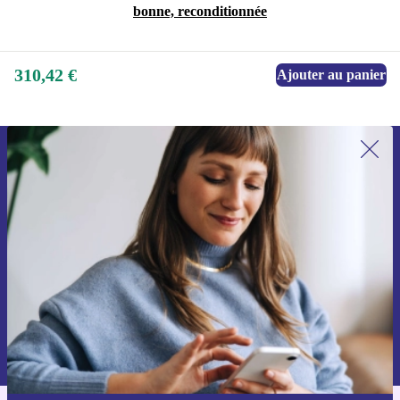
bonne, reconditionnée
310,42 €
Ajouter au panier
Recevoir offres et infos de refurbed
par mail
Ne manquez plus aucune offre.
S'inscrire
Retrouvez les informations sur l'utilisation des données personnelles
dans notre
politique de confidentialité
.