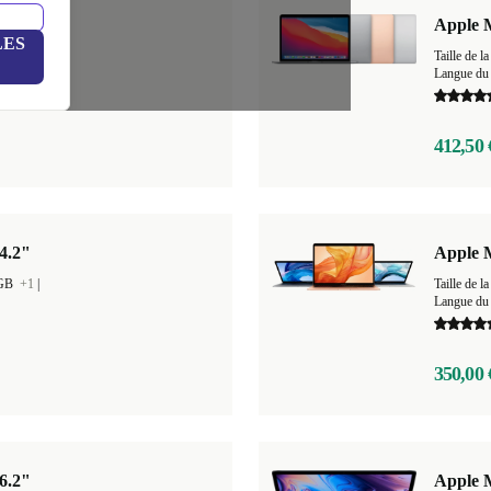
| i5
Apple M
LES
GB
+4
|
Taille de
3
Langue du 
412,50 
4.2"
Apple 
 GB
+1
|
Taille de
Langue du 
350,00 
6.2"
Apple M