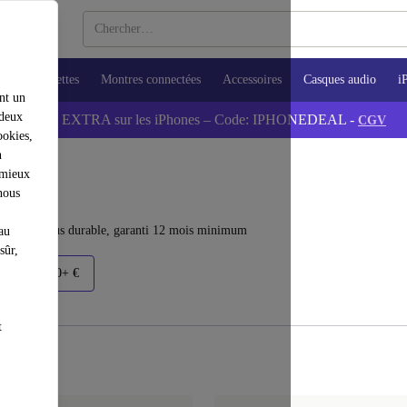
ops
Tablettes
Montres connectées
Accessoires
Casques audio
i
nt un
 deux
💰-5% EXTRA sur les iPhones – Code: IPHONEDEAL -
CGV
ookies,
n
 mieux
nous
 choix le plus durable, garanti 12 mois minimum
au
sûr,
€
1500+ €
t