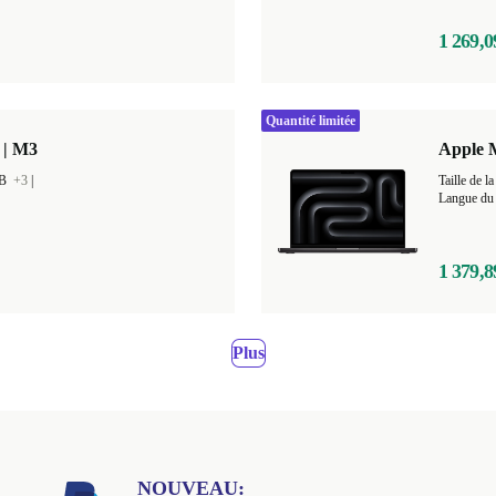
1 269,0
Quantité limitée
 | M3
Apple 
GB
+3
|
Taille de
Langue du c
1 379,8
Plus
NOUVEAU: