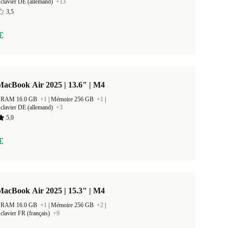
clavier DE (allemand)
+13
3,5
€
acBook Air 2025 | 13.6" | M4
 la RAM 16.0 GB
+1
|
Mémoire 256 GB
+1
|
clavier DE (allemand)
+3
5,0
€
acBook Air 2025 | 15.3" | M4
 la RAM 16.0 GB
+1
|
Mémoire 256 GB
+2
|
clavier FR (français)
+9