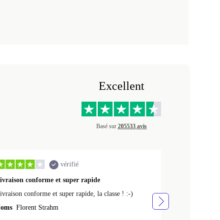
Excellent
Basé sur
205533 avis
vérifié
ivraison conforme et super rapide
Ras appareil 
ivraison conforme et super rapide, la classe ! :-)
Ras appareil se
oms
Florent Strahm
Noms
Antoine