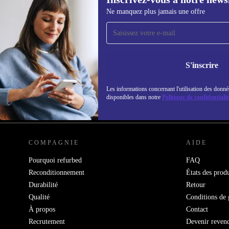
Ne manquez plus jamais une offre
Recevoir offres et infos de
refurbed par mail
Ne manquez plus aucune offre.
Retrouvez les i
S'inscrire
politique de co
Les informations concernant l'utilisation des donné
disponibles dans notre
Politique de confidentialit
REFURBED FRANCE - RETHINK NEW.
COMPAGNIE
AIDE
Pourquoi refurbed
FAQ
Reconditionnement
États des produ
Durabilité
Retour
Qualité
Conditions de 
À propos
Contact
Recrutement
Devenir reven