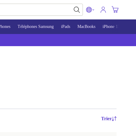
Phones
Téléphones Samsung
iPads
MacBooks
iPhone 13
iPho
Trier