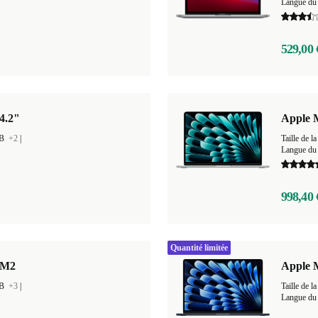
Langue du 
529,00 
4.2"
Apple M
GB
+2
|
Taille de
Langue du 
998,40 
Quantité limitée
 M2
Apple M
GB
+3
|
Taille de
Langue du 