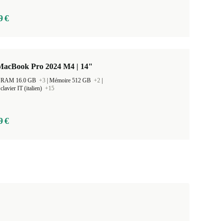
9 €
MacBook Pro 2024 M4 | 14"
 la RAM 16.0 GB
+3
|
Mémoire 512 GB
+2
|
lavier IT (italien)
+15
9 €