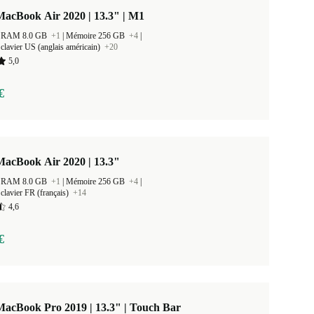
acBook Air 2020 | 13.3" | M1
 la RAM 8.0 GB
+1
|
Mémoire 256 GB
+4
|
clavier US (anglais américain)
+20
5,0
€
MacBook Air 2020 | 13.3"
 la RAM 8.0 GB
+1
|
Mémoire 256 GB
+4
|
clavier FR (français)
+14
4,6
€
acBook Pro 2019 | 13.3" | Touch Bar