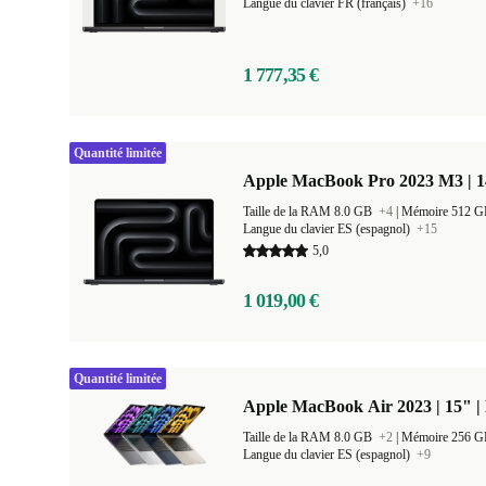
Langue du clavier FR (français)
+16
1 777,35 €
Quantité limitée
Apple MacBook Pro 2023 M3 | 1
Taille de la RAM 8.0 GB
+4
|
Mémoire 512 
Langue du clavier ES (espagnol)
+15
5,0
1 019,00 €
Quantité limitée
Apple MacBook Air 2023 | 15" |
Taille de la RAM 8.0 GB
+2
|
Mémoire 256 
Langue du clavier ES (espagnol)
+9