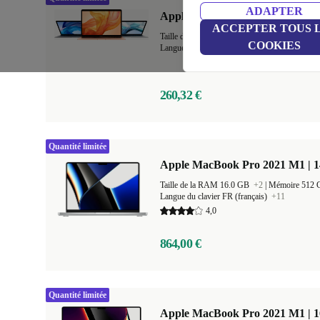
ADAPTER
Apple MacBook Air 2018 | 13.3" 
ACCEPTER TOUS 
Taille de la RAM 8.0 GB
+1
|
Mémoire 128 
COOKIES
Langue du clavier UK (anglais britannique)
+1
260,32 €
Quantité limitée
Apple MacBook Pro 2021 M1 | 1
Taille de la RAM 16.0 GB
+2
|
Mémoire 512
Langue du clavier FR (français)
+11
4,0
864,00 €
Quantité limitée
Apple MacBook Pro 2021 M1 | 1