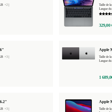
 GB
+2
|
Taille de
Langue du 
329,00 
16"
Apple 
 GB
+3
|
Taille de
Langue du 
1 689,0
6.2"
Apple 
 GB
+3
|
Taille de