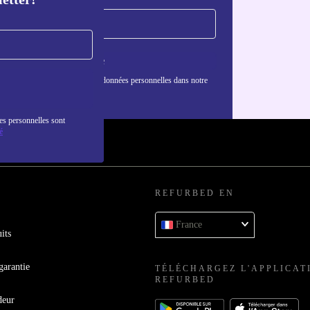
S'inscrire
nformations sur l'utilisation des données personnelles dans notre
nfidentialité
.
es personnelles sont
é
REFURBED EN
France
its
garantie
TÉLÉCHARGEZ L'APPLICAT
REFURBED
deur