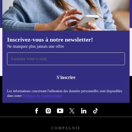
S'inscrire
Retrouvez les informations sur l'utilisation des données personnelles
dans notre
politique de confidentialité
.
Inscrivez-vous à notre newsletter!
Téléchargez l'application refurbed
Ne manquez plus jamais une offre
Pour iOS et Android
S'inscrire
REFURBED FRANCE - RETHINK NEW.
Les informations concernant l'utilisation des données personnelles sont disponibles
dans notre
Politique de confidentialité
SUIVEZ-NOUS
COMPAGNIE