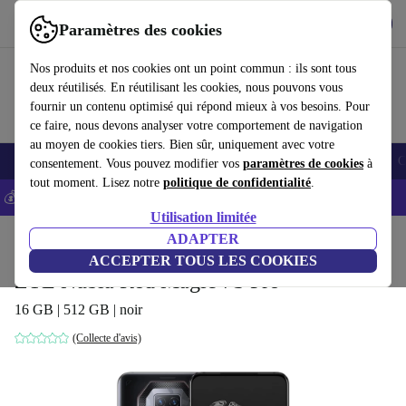
Télécharger l'application
Télécharger
Paramètres des cookies
Utilisez refurbed rapidement et facilement
Nos produits et nos cookies ont un point commun : ils sont tous
deux réutilisés. En réutilisant les cookies, nous pouvons vous
fournir un contenu optimisé qui répond mieux à vos besoins. Pour
ce faire, nous devons analyser votre comportement de navigation
au moyen de cookies tiers. Bien sûr, uniquement avec votre
Smartphones
Laptops
Tablettes
Montres connectées
Accessoires
C
consentement. Vous pouvez modifier vos
paramètres de cookies
à
tout moment. Lisez notre
politique de confidentialité
.
💰-5% EXTRA sur les iPhones – Code: IPHONEDEAL -
CGV
Utilisation limitée
Accueil
Produits
Téléphones & Smartphones
ADAPTER
ACCEPTER TOUS LES COOKIES
ZTE Nubia Red Magic 7S Pro
16 GB | 512 GB | noir
(Collecte d'avis)