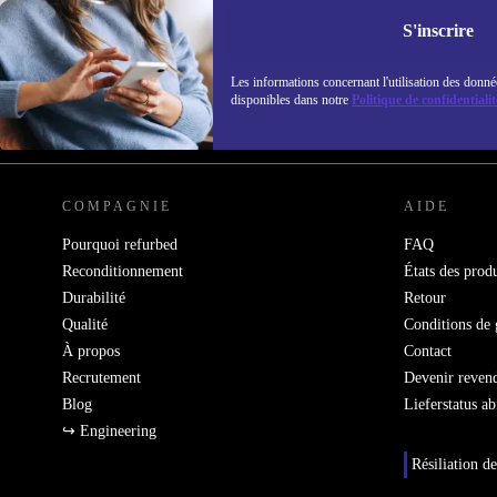
Ne manquez plus aucune offre.
Retrouvez les i
S'inscrire
politique de co
Les informations concernant l'utilisation des donné
disponibles dans notre
Politique de confidentialit
REFURBED FRANCE - RETHINK NEW.
COMPAGNIE
AIDE
Pourquoi refurbed
FAQ
Reconditionnement
États des produ
Durabilité
Retour
Qualité
Conditions de 
À propos
Contact
Recrutement
Devenir reven
Blog
Lieferstatus a
↪ Engineering
Résiliation de