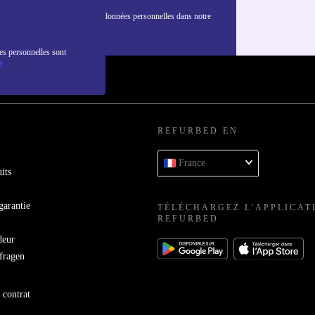
nformations sur l'utilisation des données personnelles dans notre
nfidentialité
.
es personnelles sont
é
REFURBED EN
France
its
garantie
TÉLÉCHARGEZ L'APPLICAT
REFURBED
deur
bfragen
 contrat