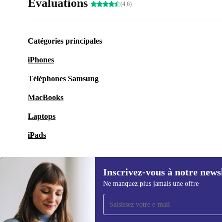
Évaluations
(4.6)
Catégories principales
iPhones
Téléphones Samsung
MacBooks
Laptops
iPads
Inscrivez-vous à notre news
Ne manquez plus jamais une offre
Recevoir offres et infos de
refurbed par mail