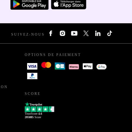
SUIVEZ-NOUS
OPTIONS DE PAIEMENT
ION
SCORE
Trustpilot
TrustScore
4.6
205885
Score