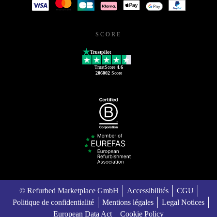
SCORE
Trustpilot
TrustScore
4.6
206002
Score
© Refurbed Marketplace GmbH
Accessibilités
CGU
Politique de confidentialité
Mentions légales
Legal Notices
European Data Act
Cookie Policy