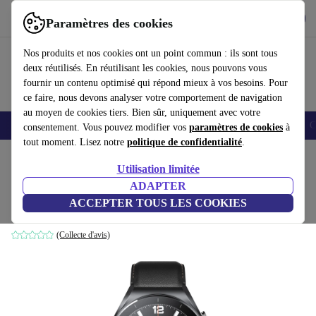
Télécharger l'application
Télécharger
Paramètres des cookies
Utilisez refurbed rapidement et facilement
Nos produits et nos cookies ont un point commun : ils sont tous
deux réutilisés. En réutilisant les cookies, nous pouvons vous
fournir un contenu optimisé qui répond mieux à vos besoins. Pour
ce faire, nous devons analyser votre comportement de navigation
au moyen de cookies tiers. Bien sûr, uniquement avec votre
Smartphones
Laptops
Tablettes
Montres connectées
Accessoires
C
consentement. Vous pouvez modifier vos
paramètres de cookies
à
tout moment. Lisez notre
politique de confidentialité
.
Accueil
Produits
Montres connectées
Utilisation limitée
ADAPTER
Xiaomi Watch S1 (2021)
ACCEPTER TOUS LES COOKIES
Acier inoxydable | marron
(Collecte d'avis)