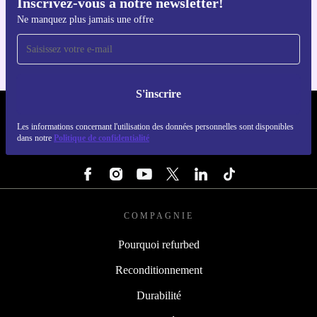
Inscrivez-vous à notre newsletter!
Téléchargez l'application refurbed
Ne manquez plus jamais une offre
Pour iOS et Android
S'inscrire
REFURBED FRANCE - RETHINK NEW.
Les informations concernant l'utilisation des données personnelles sont disponibles
dans notre
Politique de confidentialité
SUIVEZ-NOUS
COMPAGNIE
Pourquoi refurbed
Reconditionnement
Durabilité