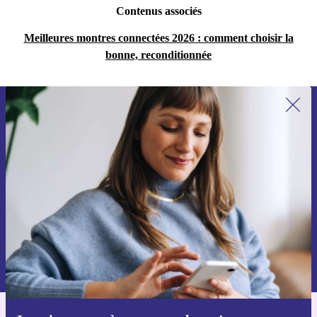
Contenus associés
Meilleures montres connectées 2026 : comment choisir la
bonne, reconditionnée
Recevoir offres et infos de refurbed
par mail
Ne manquez plus aucune offre.
S'inscrire
Retrouvez les informations sur l'utilisation des données personnelles
dans notre
politique de confidentialité
.