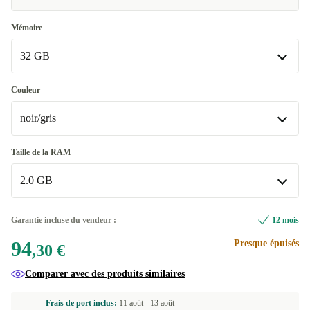
Mémoire
32 GB
32 GB
Couleur
Disponible dans d'autres variantes
noir/gris
64 GB
+11,69 €
noir/gris
Taille de la RAM
Disponible dans d'autres variantes
2.0 GB
bleu
+11,69 €
2.0 GB
Garantie incluse du vendeur :
12 mois
Disponible dans d'autres variantes
94
Presque épuisés
,30 €
3.0 GB
+11,69 €
Comparer avec des produits similaires
Frais de port inclus:
11 août -
13 août