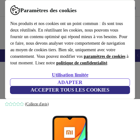
Télécharger l'application
Télécharger
Paramètres des cookies
Utilisez refurbed rapidement et facilement
Nos produits et nos cookies ont un point commun : ils sont tous
deux réutilisés. En réutilisant les cookies, nous pouvons vous
fournir un contenu optimisé qui répond mieux à vos besoins. Pour
ce faire, nous devons analyser votre comportement de navigation
au moyen de cookies tiers. Bien sûr, uniquement avec votre
Smartphones
Laptops
Tablettes
Montres connectées
Accessoires
C
consentement. Vous pouvez modifier vos
paramètres de cookies
à
tout moment. Lisez notre
politique de confidentialité
.
Accueil
Produits
Téléphones & Smartphones
Téléphones Xiaomi
Utilisation limitée
ADAPTER
Xiaomi Redmi 9C
ACCEPTER TOUS LES COOKIES
94
,30 €
2 GB | 32 GB | Midnight Gray
(Collecte d'avis)