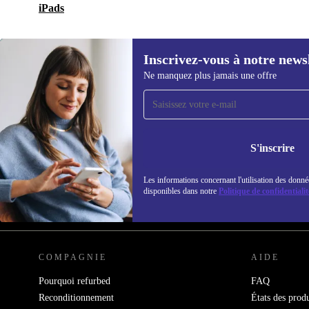
iPads
Inscrivez-vous à notre news
Ne manquez plus jamais une offre
Recevoir offres et infos de
refurbed par mail
Ne manquez plus aucune offre.
Retrouvez les i
S'inscrire
politique de co
Les informations concernant l'utilisation des donné
disponibles dans notre
Politique de confidentialit
REFURBED FRANCE - RETHINK NEW.
COMPAGNIE
AIDE
Pourquoi refurbed
FAQ
Reconditionnement
États des produ