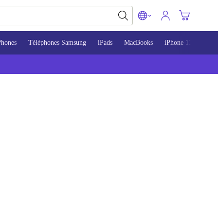
Phones
Téléphones Samsung
iPads
MacBooks
iPhone 13
iPho