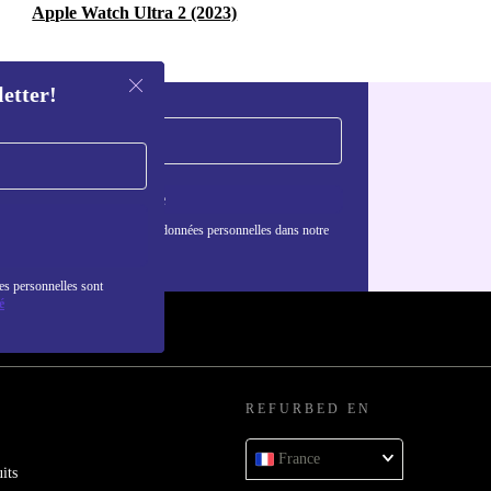
Apple Watch Ultra 2 (2023)
letter!
S'inscrire
nformations sur l'utilisation des données personnelles dans notre
nfidentialité
.
es personnelles sont
é
REFURBED EN
France
its