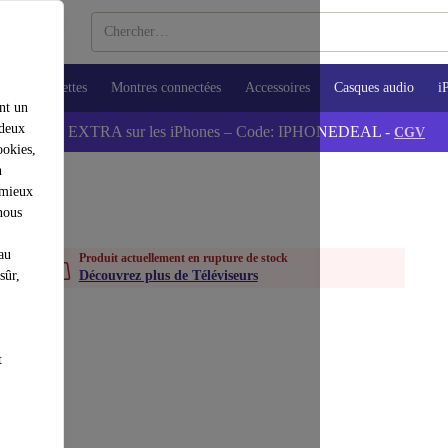
ops
Tablettes
Montres connectées
Accessoires
Casques audio
i
nt un
 deux
💰-5% EXTRA sur les iPhones – Code: IPHONEDEAL -
CGV
ookies,
n
 mieux
nous
au
Produit actuellement en rupture de stock
sûr,
Découvrez plus de Téléviseurs
t