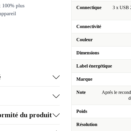
et 100% plus
Connectique
3 x USB 2
appareil
Connectivité
Couleur
Dimensions
Label énergétique
é
Marque
Note
Aprés le recondi
d
Poids
formité du produit
Résolution