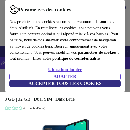
Télécharger l'application
Télécharger
Paramètres des cookies
Utilisez refurbed rapidement et facilement
Nos produits et nos cookies ont un point commun : ils sont tous
deux réutilisés. En réutilisant les cookies, nous pouvons vous
fournir un contenu optimisé qui répond mieux à vos besoins. Pour
ce faire, nous devons analyser votre comportement de navigation
au moyen de cookies tiers. Bien sûr, uniquement avec votre
Smartphones
Laptops
Tablettes
Montres connectées
Accessoires
C
consentement. Vous pouvez modifier vos
paramètres de cookies
à
tout moment. Lisez notre
politique de confidentialité
.
💰-5% EXTRA sur les iPhones – Code: IPHONEDEAL -
CGV
Utilisation limitée
Accueil
Produits
Téléphones & Smartphones
ADAPTER
Téléphones Wiko
ACCEPTER TOUS LES COOKIES
Wiko Y82
3 GB | 32 GB | Dual-SIM | Dark Blue
(Collecte d'avis)