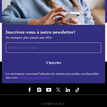
S'inscrire
Retrouvez les informations sur l'utilisation des données personnelles
dans notre
politique de confidentialité
.
Inscrivez-vous à notre newsletter!
Téléchargez l'application refurbed
Ne manquez plus jamais une offre
Pour iOS et Android
S'inscrire
REFURBED FRANCE - RETHINK NEW.
Les informations concernant l'utilisation des données personnelles sont disponibles
dans notre
Politique de confidentialité
SUIVEZ-NOUS
COMPAGNIE