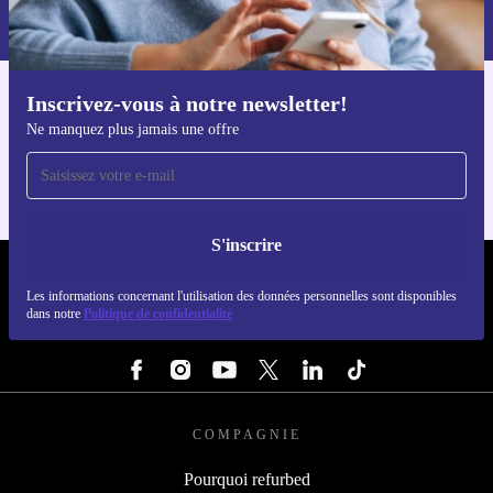
dans notre
politique de confidentialité
.
Inscrivez-vous à notre newsletter!
Téléchargez l'application refurbed
Ne manquez plus jamais une offre
Pour iOS et Android
S'inscrire
REFURBED FRANCE - RETHINK NEW.
Les informations concernant l'utilisation des données personnelles sont disponibles
dans notre
Politique de confidentialité
SUIVEZ-NOUS
COMPAGNIE
Pourquoi refurbed