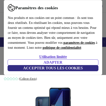
Télécharger l'application
Télécharger
Paramètres des cookies
Utilisez refurbed rapidement et facilement
Nos produits et nos cookies ont un point commun : ils sont tous
deux réutilisés. En réutilisant les cookies, nous pouvons vous
fournir un contenu optimisé qui répond mieux à vos besoins. Pour
ce faire, nous devons analyser votre comportement de navigation
au moyen de cookies tiers. Bien sûr, uniquement avec votre
Smartphones
Laptops
Tablettes
Montres connectées
Accessoires
C
consentement. Vous pouvez modifier vos
paramètres de cookies
à
tout moment. Lisez notre
politique de confidentialité
.
Accueil
Produits
Téléphones & Smartphones
Téléphones Wiko
Utilisation limitée
ADAPTER
Wiko Power U30
ACCEPTER TOUS LES COOKIES
4 GB | 128 GB | Dual-SIM | Carbon Blue
(Collecte d'avis)