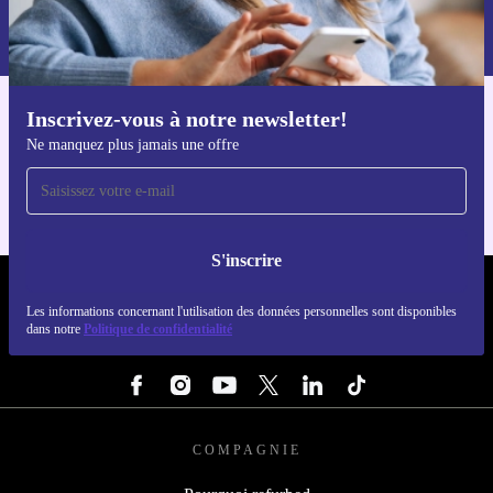
Retrouvez les informations sur l'utilisation des données personnelles
dans notre
politique de confidentialité
.
Inscrivez-vous à notre newsletter!
Téléchargez l'application refurbed
Ne manquez plus jamais une offre
Pour iOS et Android
S'inscrire
REFURBED FRANCE - RETHINK NEW.
Les informations concernant l'utilisation des données personnelles sont disponibles
dans notre
Politique de confidentialité
SUIVEZ-NOUS
COMPAGNIE