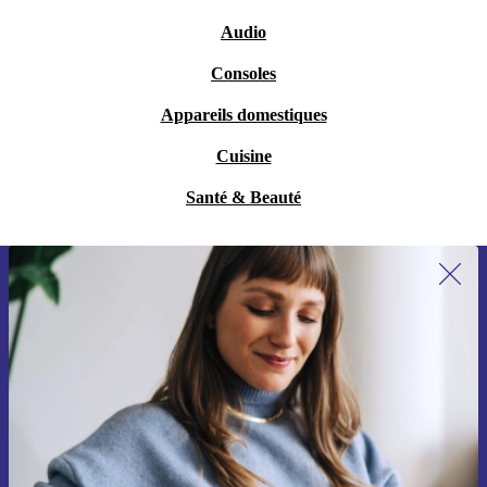
Audio
Consoles
Appareils domestiques
Cuisine
Santé & Beauté
Recevoir offres et infos de refurbed
par mail
Ne manquez plus aucune offre.
S'inscrire