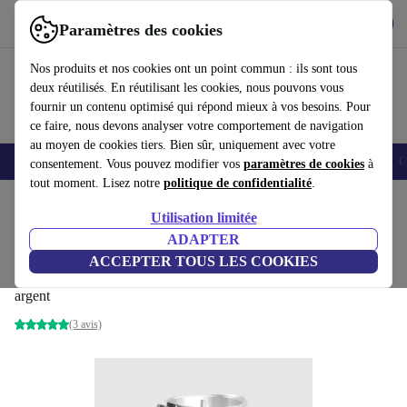
Télécharger l'application
Télécharger
Paramètres des cookies
Utilisez refurbed rapidement et facilement
Nos produits et nos cookies ont un point commun : ils sont tous
deux réutilisés. En réutilisant les cookies, nous pouvons vous
fournir un contenu optimisé qui répond mieux à vos besoins. Pour
ce faire, nous devons analyser votre comportement de navigation
au moyen de cookies tiers. Bien sûr, uniquement avec votre
Smartphones
Laptops
Tablettes
Montres connectées
Accessoires
C
consentement. Vous pouvez modifier vos
paramètres de cookies
à
tout moment. Lisez notre
politique de confidentialité
.
Accueil
Produits
Cuisine
Appareils de cuisine
Mixeur / Cutter
Utilisation limitée
ADAPTER
Vorwerk Bol de mixage complet pour
ACCEPTER TOUS LES COOKIES
Thermomix® TM6
argent
(3 avis)