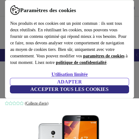
Télécharger l'application
Télécharger
Paramètres des cookies
Utilisez refurbed rapidement et facilement
Nos produits et nos cookies ont un point commun : ils sont tous
deux réutilisés. En réutilisant les cookies, nous pouvons vous
fournir un contenu optimisé qui répond mieux à vos besoins. Pour
ce faire, nous devons analyser votre comportement de navigation
au moyen de cookies tiers. Bien sûr, uniquement avec votre
Smartphones
Laptops
Tablettes
Montres connectées
Accessoires
C
consentement. Vous pouvez modifier vos
paramètres de cookies
à
tout moment. Lisez notre
politique de confidentialité
.
Accueil
Produits
Téléphones & Smartphones
Utilisation limitée
ADAPTER
Vodafone Smart Turbo 7
ACCEPTER TOUS LES COOKIES
1 GB | 8 GB | gris
(Collecte d'avis)