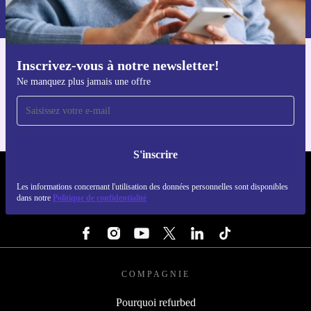
dans notre
politique de confidentialité
.
Inscrivez-vous à notre newsletter!
Téléchargez l'application refurbed
Ne manquez plus jamais une offre
Pour iOS et Android
S'inscrire
REFURBED FRANCE - RETHINK NEW.
Les informations concernant l'utilisation des données personnelles sont disponibles
dans notre
Politique de confidentialité
SUIVEZ-NOUS
COMPAGNIE
Pourquoi refurbed