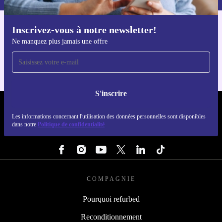
Inscrivez-vous à notre newsletter!
Téléchargez l'application refurbed
Ne manquez plus jamais une offre
Pour iOS et Android
S'inscrire
REFURBED FRANCE - RETHINK NEW.
Les informations concernant l'utilisation des données personnelles sont disponibles
dans notre
Politique de confidentialité
SUIVEZ-NOUS
COMPAGNIE
Pourquoi refurbed
Reconditionnement