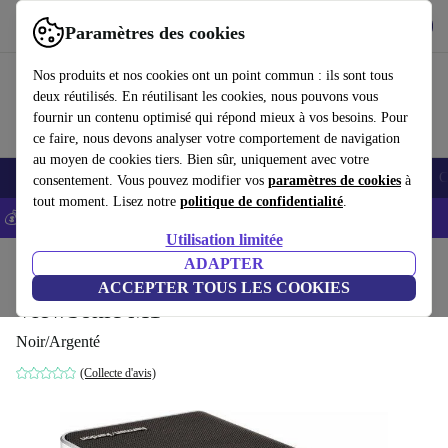
Télécharger l'application
Télécharger
Paramètres des cookies
Utilisez refurbed rapidement et facilement
Nos produits et nos cookies ont un point commun : ils sont tous
deux réutilisés. En réutilisant les cookies, nous pouvons vous
fournir un contenu optimisé qui répond mieux à vos besoins. Pour
ce faire, nous devons analyser votre comportement de navigation
au moyen de cookies tiers. Bien sûr, uniquement avec votre
Smartphones
Laptops
Tablettes
Montres connectées
Accessoires
C
consentement. Vous pouvez modifier vos
paramètres de cookies
à
tout moment. Lisez notre
politique de confidentialité
.
💰-5% EXTRA sur les iPhones – Code: IPHONEDEAL -
CGV
Utilisation limitée
Accueil
Produits
Téléviseurs
ADAPTER
ACCEPTER TOUS LES COOKIES
ViewSonic M1
Noir/Argenté
(Collecte d'avis)