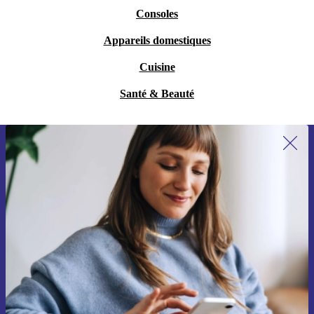
Consoles
Appareils domestiques
Cuisine
Santé & Beauté
Recevoir offres et infos de refurbed
par mail
Ne manquez plus aucune offre.
S'inscrire
Retrouvez les informations sur l'utilisation des données personnelles
dans notre
politique de confidentialité
.