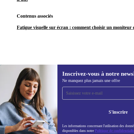
Contenus associés
Fatigue visuelle sur écran : comment choisir un moniteur q
Inscrivez-vous à notre news
1 583,14 €
Ne manquez plus jamais une offre
Recevoir offres et infos de
refurbed par mail
Ne manquez plus aucune offre.
Retrouvez les i
S'inscrire
politique de co
Les informations concernant l'utilisation des donné
disponibles dans notre
Politique de confidentialit