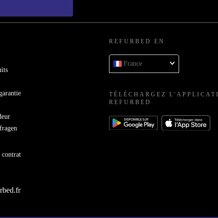
REFURBED EN
France
its
garantie
TÉLÉCHARGEZ L'APPLICAT
REFURBED
deur
bfragen
 contrat
rbed.fr