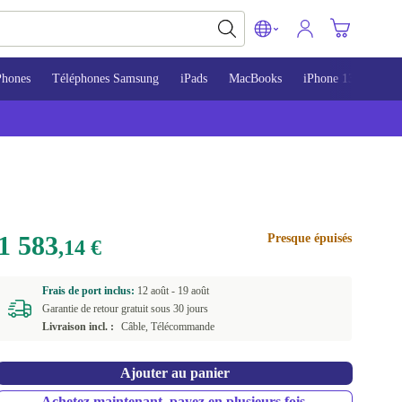
Phones
Téléphones Samsung
iPads
MacBooks
iPhone 13
iPho
1 583
Presque épuisés
,14 €
Frais de port inclus:
12 août -
19 août
Garantie de retour gratuit sous 30 jours
Livraison incl. :
Câble, Télécommande
Ajouter au panier
Achetez maintenant, payez en plusieurs fois.