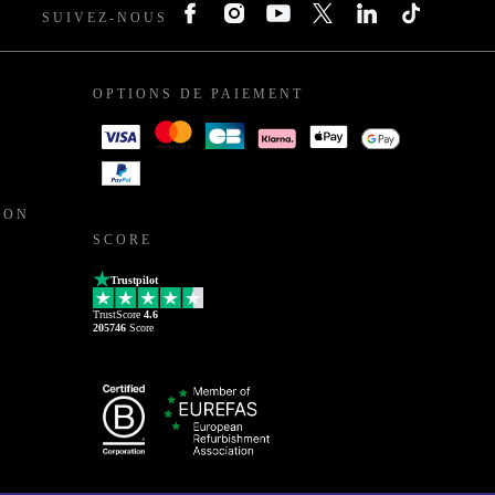
SUIVEZ-NOUS
OPTIONS DE PAIEMENT
ION
SCORE
Trustpilot
TrustScore
4.6
205746
Score