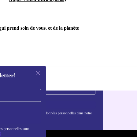
ui prend soin de vous, et de la planète
letter!
S'inscrire
nformations sur l'utilisation des données personnelles dans notre
nfidentialité
.
es personnelles sont
é