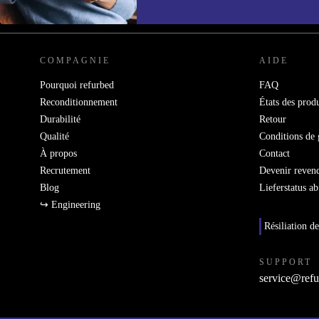
REFURBED FRANCE - RETHINK NEW.
COMPAGNIE
AIDE
Pourquoi refurbed
FAQ
Reconditionnement
États des produ
Durabilité
Retour
Qualité
Conditions de 
À propos
Contact
Recrutement
Devenir reven
Blog
Lieferstatus a
↪ Engineering
Résiliation de
SUPPORT
service@refu