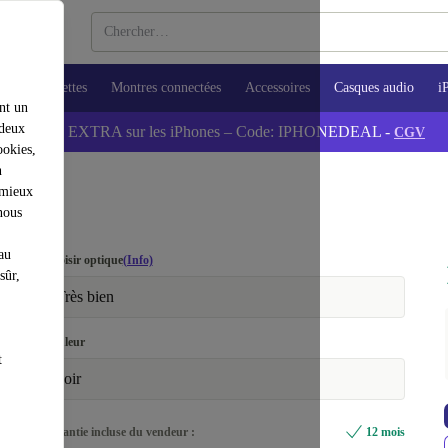
ops
Tablettes
Montres connectées
Accessoires
Casques audio
i
nt un
 deux
💰-5% EXTRA sur les iPhones – Code: IPHONEDEAL -
CGV
ookies,
n
 mieux
nous
au
Choisir optique
(Info)
sûr,
Très bien
Couleur
t
noir
Garantie incluse du vendeur :
12 mois