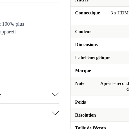
Connectique
3 x HDMI
et 100% plus
appareil
Couleur
Dimensions
Label énergétique
Marque
Note
Aprés le recondi
d
é
Poids
Résolution
Taille de l'écran