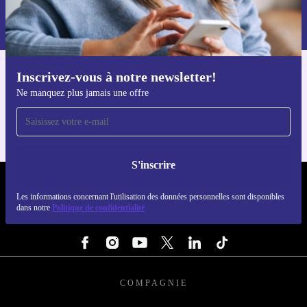
Retrouvez les informations sur l'utilisation des données personnelles
dans notre
politique de confidentialité
.
Inscrivez-vous à notre newsletter!
Téléchargez l'application refurbed
Ne manquez plus jamais une offre
Pour iOS et Android
S'inscrire
REFURBED FRANCE - RETHINK NEW.
Les informations concernant l'utilisation des données personnelles sont disponibles
dans notre
Politique de confidentialité
SUIVEZ-NOUS
COMPAGNIE