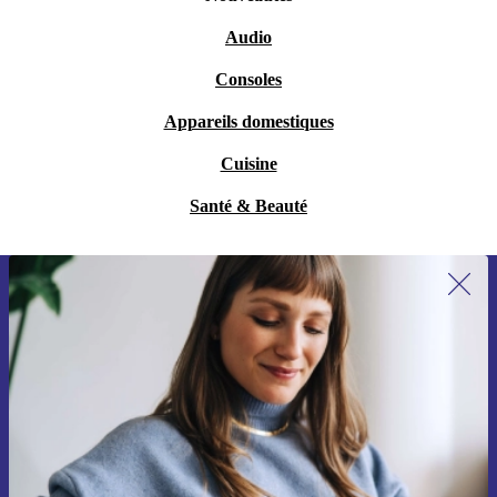
Audio
Consoles
Appareils domestiques
Cuisine
Santé & Beauté
Recevoir offres et infos de refurbed
par mail
Ne manquez plus aucune offre.
S'inscrire