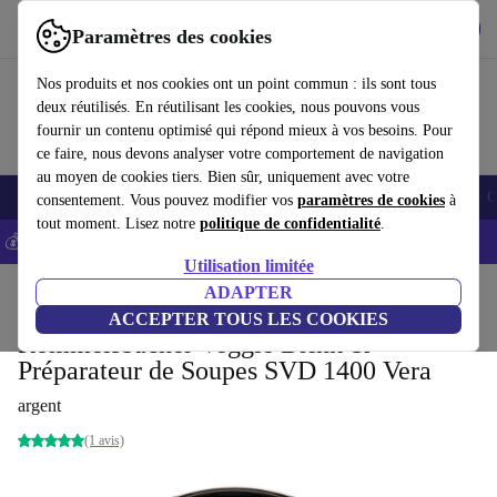
Télécharger l'application
Télécharger
Paramètres des cookies
Utilisez refurbed rapidement et facilement
Nos produits et nos cookies ont un point commun : ils sont tous
deux réutilisés. En réutilisant les cookies, nous pouvons vous
fournir un contenu optimisé qui répond mieux à vos besoins. Pour
ce faire, nous devons analyser votre comportement de navigation
au moyen de cookies tiers. Bien sûr, uniquement avec votre
Smartphones
Laptops
Tablettes
Montres connectées
Accessoires
C
consentement. Vous pouvez modifier vos
paramètres de cookies
à
tout moment. Lisez notre
politique de confidentialité
.
💰-5% EXTRA sur les iPhones – Code: IPHONEDEAL -
CGV
Utilisation limitée
Accueil
Produits
Cuisine
Appareils de cuisine
ADAPTER
Cuisine / Pâtisserie
ACCEPTER TOUS LES COOKIES
Rommelsbacher Veggie Drink &
Préparateur de Soupes SVD 1400 Vera
argent
(1 avis)