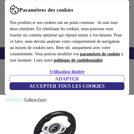
Télécharger l'application
Télécharger
Paramètres des cookies
Utilisez refurbed rapidement et facilement
Nos produits et nos cookies ont un point commun : ils sont tous
deux réutilisés. En réutilisant les cookies, nous pouvons vous
fournir un contenu optimisé qui répond mieux à vos besoins. Pour
ce faire, nous devons analyser votre comportement de navigation
au moyen de cookies tiers. Bien sûr, uniquement avec votre
Smartphones
Laptops
Tablettes
Montres connectées
Accessoires
C
consentement. Vous pouvez modifier vos
paramètres de cookies
à
tout moment. Lisez notre
politique de confidentialité
.
Accueil
Produits
Accessoires
Accessoires Consoles
Utilisation limitée
ADAPTER
Tracer Roadster
ACCEPTER TOUS LES COOKIES
Noir/Argenté
(Collecte d'avis)