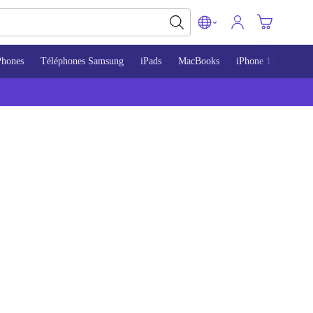
Phones
Téléphones Samsung
iPads
MacBooks
iPhone 13
iPho