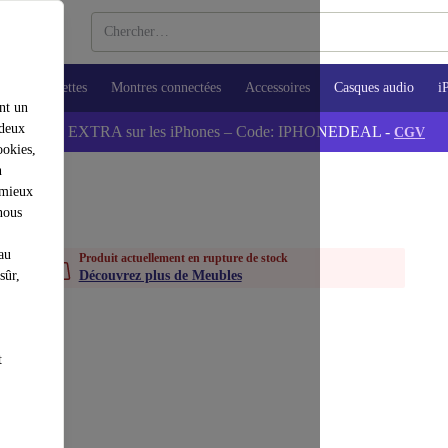
ops
Tablettes
Montres connectées
Accessoires
Casques audio
i
nt un
 deux
💰-5% EXTRA sur les iPhones – Code: IPHONEDEAL -
CGV
ookies,
n
 mieux
nous
au
Produit actuellement en rupture de stock
sûr,
Découvrez plus de Meubles
t