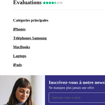
Évaluations
(4.6)
Catégories principales
iPhones
Téléphones Samsung
MacBooks
Laptops
iPads
Inscrivez-vous à notre news
Ne manquez plus jamais une offre
Recevoir offres et infos de
refurbed par mail