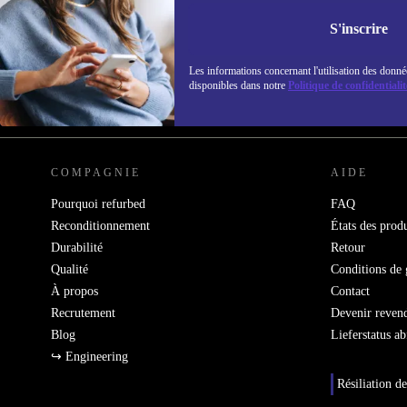
Ne manquez plus aucune offre.
Retrouvez les i
S'inscrire
politique de co
Les informations concernant l'utilisation des donné
disponibles dans notre
Politique de confidentialit
REFURBED FRANCE - RETHINK NEW.
COMPAGNIE
AIDE
Pourquoi refurbed
FAQ
Reconditionnement
États des produ
Durabilité
Retour
Qualité
Conditions de 
À propos
Contact
Recrutement
Devenir reven
Blog
Lieferstatus a
↪ Engineering
Résiliation de