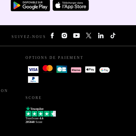
SUIVEZ-NOUS
OPTIONS DE PAIEMENT
ION
SCORE
Trustpilot
TrustScore
4.6
205848
Score