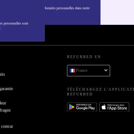
nformations sur l'utilisation des données personnelles dans notre
nfidentialité
.
es personnelles sont
é
REFURBED EN
France
its
garantie
TÉLÉCHARGEZ L'APPLICAT
REFURBED
deur
bfragen
 contrat