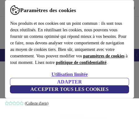
Télécharger l'application
Télécharger
Paramètres des cookies
Utilisez refurbed rapidement et facilement
Nos produits et nos cookies ont un point commun : ils sont tous
deux réutilisés. En réutilisant les cookies, nous pouvons vous
fournir un contenu optimisé qui répond mieux à vos besoins. Pour
ce faire, nous devons analyser votre comportement de navigation
au moyen de cookies tiers. Bien sûr, uniquement avec votre
Smartphones
Laptops
Tablettes
Montres connectées
Accessoires
C
consentement. Vous pouvez modifier vos
paramètres de cookies
à
tout moment. Lisez notre
politique de confidentialité
.
Accueil
Produits
Téléviseurs
Utilisation limitée
ADAPTER
TelSKY S 190 HD
ACCEPTER TOUS LES COOKIES
Noir
(Collecte d'avis)