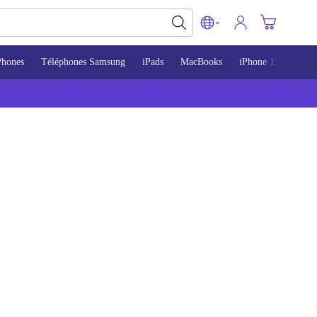
Phones
Téléphones Samsung
iPads
MacBooks
iPhone 13
iPho