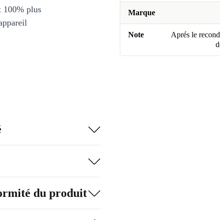
et 100% plus
Marque
appareil
Note
Aprés le recondi
d
é
formité du produit