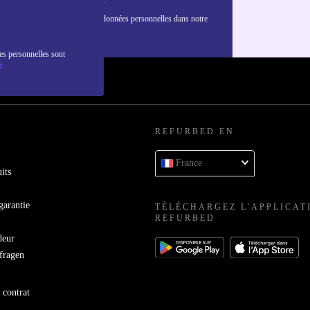
nformations sur l'utilisation des données personnelles dans notre
nfidentialité
.
es personnelles sont
é
REFURBED EN
France
its
garantie
TÉLÉCHARGEZ L'APPLICAT
REFURBED
deur
bfragen
 contrat