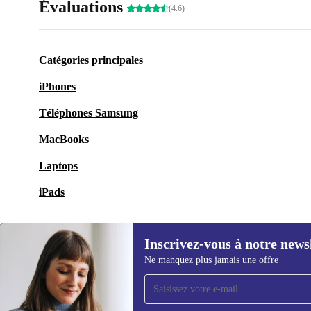
Évaluations
(4.6)
Catégories principales
iPhones
Téléphones Samsung
MacBooks
Laptops
iPads
Inscrivez-vous à notre news
Ne manquez plus jamais une offre
Recevoir offres et infos de
refurbed par mail