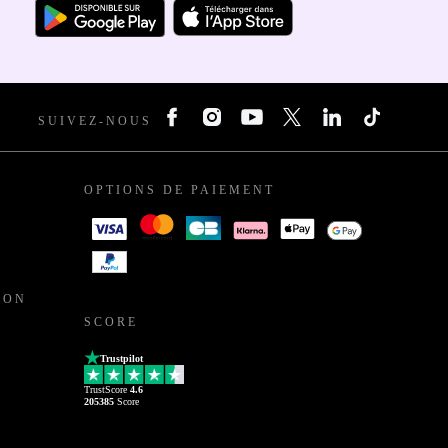
SUIVEZ-NOUS
OPTIONS DE PAIEMENT
ION
SCORE
Trustpilot
TrustScore
4.6
205385
Score