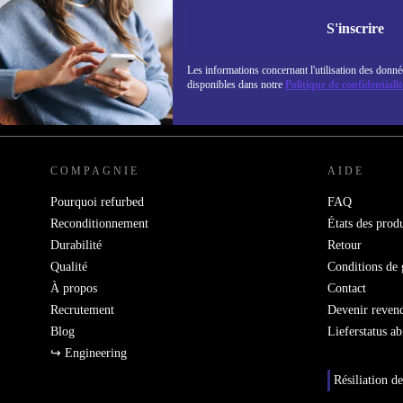
Ne manquez plus aucune offre.
Retrouvez les i
S'inscrire
politique de co
Les informations concernant l'utilisation des donné
disponibles dans notre
Politique de confidentialit
REFURBED FRANCE - RETHINK NEW.
COMPAGNIE
AIDE
Pourquoi refurbed
FAQ
Reconditionnement
États des produ
Durabilité
Retour
Qualité
Conditions de 
À propos
Contact
Recrutement
Devenir reven
Blog
Lieferstatus a
↪ Engineering
Résiliation de