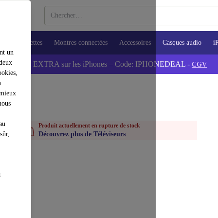
ops
Tablettes
Montres connectées
Accessoires
Casques audio
i
nt un
 deux
💰-5% EXTRA sur les iPhones – Code: IPHONEDEAL -
CGV
ookies,
n
 mieux
nous
au
Produit actuellement en rupture de stock
sûr,
Découvrez plus de Téléviseurs
t