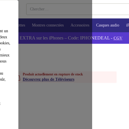
ops
Tablettes
Montres connectées
Accessoires
Casques audio
i
nt un
 deux
💰-5% EXTRA sur les iPhones – Code: IPHONEDEAL -
CGV
ookies,
n
 mieux
nous
au
Produit actuellement en rupture de stock
sûr,
Découvrez plus de Téléviseurs
t