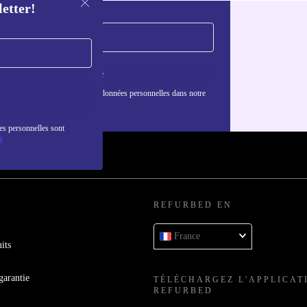
letter!
S'inscrire
nformations sur l'utilisation des données personnelles dans notre
nfidentialité
.
es personnelles sont
é
REFURBED EN
France
its
garantie
TÉLÉCHARGEZ L'APPLICAT
REFURBED