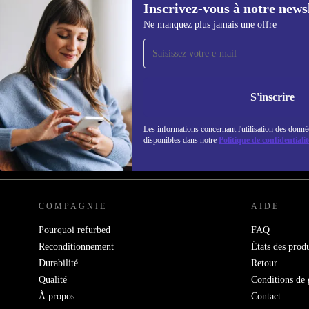
Inscrivez-vous à notre news
Ne manquez plus jamais une offre
Recevoir offres et infos de
refurbed par mail
Ne manquez plus aucune offre.
Retrouvez les i
S'inscrire
politique de co
Les informations concernant l'utilisation des donné
disponibles dans notre
Politique de confidentialit
REFURBED FRANCE - RETHINK NEW.
COMPAGNIE
AIDE
Pourquoi refurbed
FAQ
Reconditionnement
États des produ
Durabilité
Retour
Qualité
Conditions de 
À propos
Contact