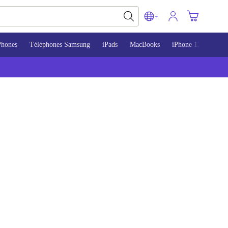
Phones
Téléphones Samsung
iPads
MacBooks
iPhone 13
iPho