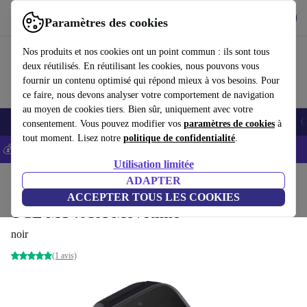
Télécharger l'application
Télécharger
Paramètres des cookies
Utilisez refurbed rapidement et facilement
Nos produits et nos cookies ont un point commun : ils sont tous
deux réutilisés. En réutilisant les cookies, nous pouvons vous
fournir un contenu optimisé qui répond mieux à vos besoins. Pour
ce faire, nous devons analyser votre comportement de navigation
au moyen de cookies tiers. Bien sûr, uniquement avec votre
Smartphones
Laptops
Tablettes
Montres connectées
Accessoires
C
consentement. Vous pouvez modifier vos
paramètres de cookies
à
tout moment. Lisez notre
politique de confidentialité
.
💰-5% EXTRA sur les iPhones – Code: IPHONEDEAL -
CGV
Utilisation limitée
Accueil
Produits
Montres connectées
ADAPTER
ACCEPTER TOUS LES COOKIES
TCL MT40SX Movetime
noir
(1 avis)