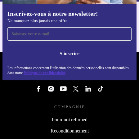
Inscrivez-vous à notre newsletter!
Téléchargez l'application refurbed
Ne manquez plus jamais une offre
Pour iOS et Android
S'inscrire
REFURBED FRANCE - RETHINK NEW.
Les informations concernant l'utilisation des données personnelles sont disponibles
dans notre
Politique de confidentialité
SUIVEZ-NOUS
COMPAGNIE
Pourquoi refurbed
Reconditionnement