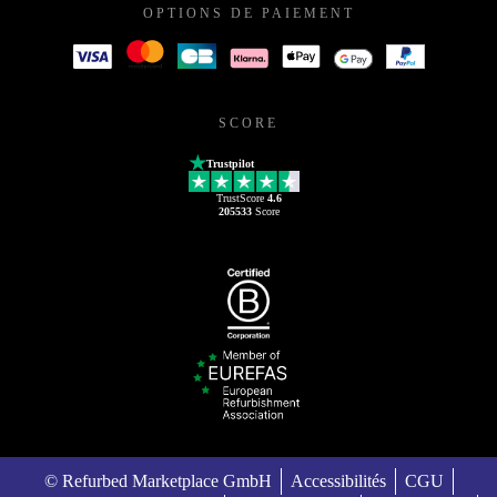
OPTIONS DE PAIEMENT
SCORE
Trustpilot
TrustScore
4.6
205533
Score
© Refurbed Marketplace GmbH
Accessibilités
CGU