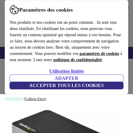
Télécharger l'application
Télécharger
Paramètres des cookies
Utilisez refurbed rapidement et facilement
Nos produits et nos cookies ont un point commun : ils sont tous
deux réutilisés. En réutilisant les cookies, nous pouvons vous
fournir un contenu optimisé qui répond mieux à vos besoins. Pour
ce faire, nous devons analyser votre comportement de navigation
au moyen de cookies tiers. Bien sûr, uniquement avec votre
Smartphones
Laptops
Tablettes
Montres connectées
Accessoires
C
consentement. Vous pouvez modifier vos
paramètres de cookies
à
tout moment. Lisez notre
politique de confidentialité
.
Accueil
Produits
Accessoires
Stations d'accueil
Utilisation limitée
ADAPTER
StarTech Station d’accueil
ACCEPTER TOUS LES COOKIES
sans alimentation
(Collecte d'avis)