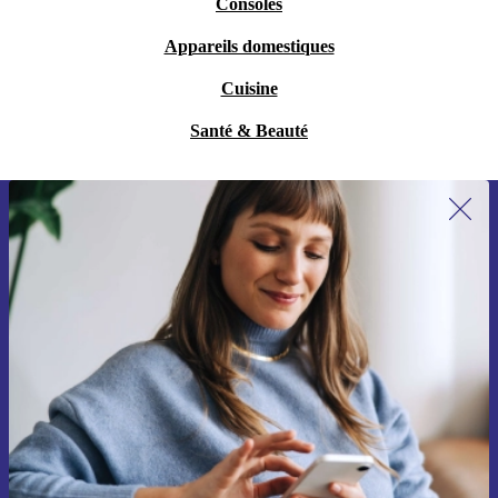
Consoles
Appareils domestiques
Cuisine
Santé & Beauté
Recevoir offres et infos de refurbed
par mail
Ne manquez plus aucune offre.
S'inscrire
Retrouvez les informations sur l'utilisation des données personnelles
dans notre
politique de confidentialité
.