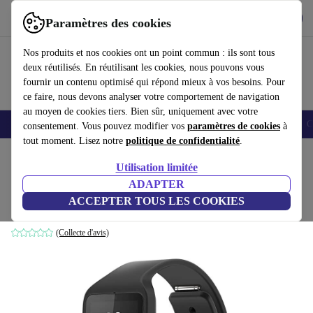
Télécharger l'application
Télécharger
Paramètres des cookies
Utilisez refurbed rapidement et facilement
Nos produits et nos cookies ont un point commun : ils sont tous
deux réutilisés. En réutilisant les cookies, nous pouvons vous
fournir un contenu optimisé qui répond mieux à vos besoins. Pour
ce faire, nous devons analyser votre comportement de navigation
au moyen de cookies tiers. Bien sûr, uniquement avec votre
Smartphones
Laptops
Tablettes
Montres connectées
Accessoires
C
consentement. Vous pouvez modifier vos
paramètres de cookies
à
tout moment. Lisez notre
politique de confidentialité
.
Accueil
Produits
Montres connectées
Utilisation limitée
ADAPTER
Sony Smart Watch 3 SWR50
ACCEPTER TOUS LES COOKIES
noir
(Collecte d'avis)