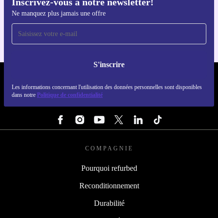
Inscrivez-vous à notre newsletter!
Téléchargez l'application refurbed
Ne manquez plus jamais une offre
Pour iOS et Android
S'inscrire
REFURBED FRANCE - RETHINK NEW.
Les informations concernant l'utilisation des données personnelles sont disponibles
dans notre
Politique de confidentialité
SUIVEZ-NOUS
COMPAGNIE
Pourquoi refurbed
Reconditionnement
Durabilité