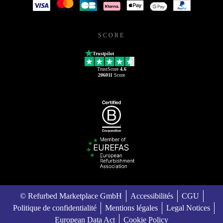
SCORE
Trustpilot
TrustScore
4.6
206011
Score
© Refurbed Marketplace GmbH
Accessibilités
CGU
Politique de confidentialité
Mentions légales
Legal Notices
European Data Act
Cookie Policy