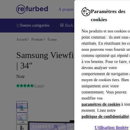
À propos
Aide
Paramètres des
cookies
Toutes catégories
🎒 Back to school
Smartphones
Lapt
Nos produits et nos cookies o
point commun : ils sont tous
Accueil
Produits
Écrans
réutilisés. En réutilisant les c
nous pouvons vous fournir u
Samsung Viewfinity S6 S65VC
contenu optimisé qui répond
à vos besoins. Pour ce faire, 
| 34"
devons analyser votre
comportement de navigation 
Noir
moyen de cookies tiers. Bien 
(1 avis)
uniquement avec votre
consentement. Vous pouvez
modifier vos
paramètres de cookies
à tou
moment. Lisez notre
politique de confidentialité
.
Utilisation limitée