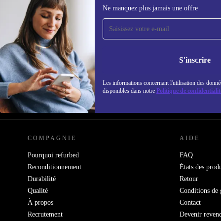
Ne manquez plus jamais une offre
Recevoir offres et infos de
refurbed par mail
Ne manquez plus aucune offre.
Retrouvez les i
S'inscrire
politique de co
Les informations concernant l'utilisation des donné
disponibles dans notre
Politique de confidentialit
REFURBED FRANCE - RETHINK NEW.
COMPAGNIE
AIDE
Pourquoi refurbed
FAQ
Reconditionnement
États des produ
Durabilité
Retour
Qualité
Conditions de 
À propos
Contact
Recrutement
Devenir reven