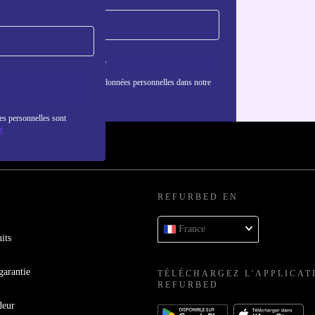
S'inscrire
nformations sur l'utilisation des données personnelles dans notre
nfidentialité
.
es personnelles sont
é
REFURBED EN
France
its
garantie
TÉLÉCHARGEZ L'APPLICAT
REFURBED
deur