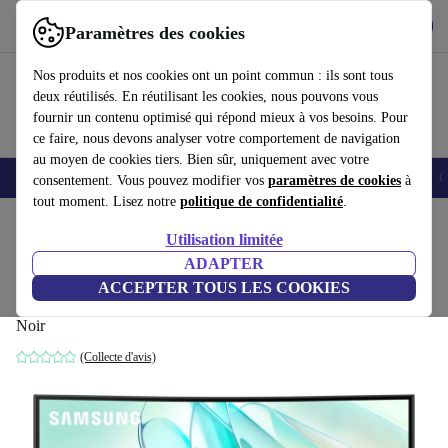
Télécharger l'application
Télécharger
Paramètres des cookies
Utilisez refurbed rapidement et facilement
Nos produits et nos cookies ont un point commun : ils sont tous
deux réutilisés. En réutilisant les cookies, nous pouvons vous
fournir un contenu optimisé qui répond mieux à vos besoins. Pour
ce faire, nous devons analyser votre comportement de navigation
au moyen de cookies tiers. Bien sûr, uniquement avec votre
Smartphones
Laptops
Tablettes
Montres connectées
Accessoires
C
consentement. Vous pouvez modifier vos
paramètres de cookies
à
tout moment. Lisez notre
politique de confidentialité
.
Accueil
Produits
Écrans
Utilisation limitée
ADAPTER
Samsung Viewfinity S6 S65UC | 34-
ACCEPTER TOUS LES COOKIES
pouces
Noir
(Collecte d'avis)