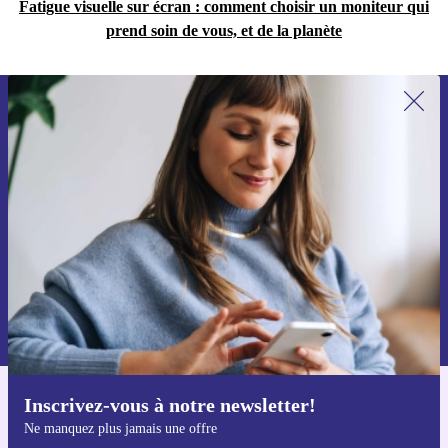
Fatigue visuelle sur écran : comment choisir un moniteur qui
prend soin de vous, et de la planète
Recevoir offres et infos de refurbed
par mail
Ne manquez plus aucune offre.
S'inscrire
Retrouvez les informations sur l'utilisation des données personnelles
dans notre
politique de confidentialité
.
Inscrivez-vous à notre newsletter!
Téléchargez l'application refurbed
Ne manquez plus jamais une offre
Pour iOS et Android