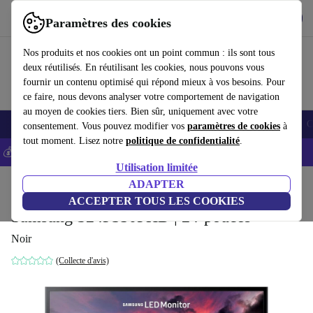
Télécharger l'application
Télécharger
Paramètres des cookies
Utilisez refurbed rapidement et facilement
Nos produits et nos cookies ont un point commun : ils sont tous
deux réutilisés. En réutilisant les cookies, nous pouvons vous
fournir un contenu optimisé qui répond mieux à vos besoins. Pour
ce faire, nous devons analyser votre comportement de navigation
au moyen de cookies tiers. Bien sûr, uniquement avec votre
Smartphones
Laptops
Tablettes
Montres connectées
Accessoires
C
consentement. Vous pouvez modifier vos
paramètres de cookies
à
tout moment. Lisez notre
politique de confidentialité
.
💰-5% EXTRA sur les iPhones – Code: IPHONEDEAL -
CGV
Utilisation limitée
Accueil
Produits
Écrans
ADAPTER
ACCEPTER TOUS LES COOKIES
Samsung S24F350FHD | 24-pouces
Noir
(Collecte d'avis)