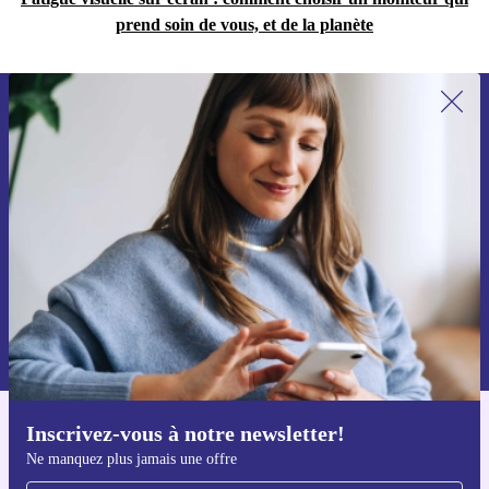
prend soin de vous, et de la planète
Recevoir offres et infos de refurbed
par mail
Ne manquez plus aucune offre.
S'inscrire
Retrouvez les informations sur l'utilisation des données personnelles
dans notre
politique de confidentialité
.
Inscrivez-vous à notre newsletter!
Téléchargez l'application refurbed
Ne manquez plus jamais une offre
Pour iOS et Android