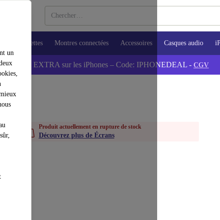
ops
Tablettes
Montres connectées
Accessoires
Casques audio
i
nt un
 deux
💰-5% EXTRA sur les iPhones – Code: IPHONEDEAL -
CGV
ookies,
n
 mieux
nous
au
Produit actuellement en rupture de stock
sûr,
Découvrez plus de Écrans
t