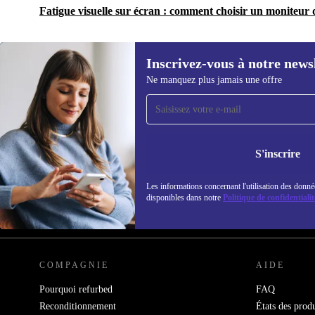
Fatigue visuelle sur écran : comment choisir un moniteur q
Inscrivez-vous à notre news
Ne manquez plus jamais une offre
Recevoir offres et infos de
refurbed par mail
Ne manquez plus aucune offre.
Retrouvez les i
S'inscrire
politique de co
Les informations concernant l'utilisation des donné
disponibles dans notre
Politique de confidentialit
REFURBED FRANCE - RETHINK NEW.
COMPAGNIE
AIDE
Pourquoi refurbed
FAQ
Reconditionnement
États des produ