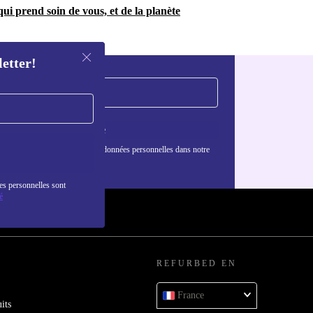
ui prend soin de vous, et de la planète
letter!
S'inscrire
nformations sur l'utilisation des données personnelles dans notre
nfidentialité
.
es personnelles sont
é
REFURBED EN
France
its