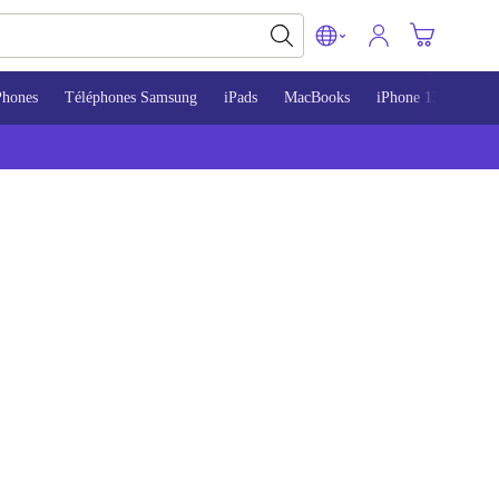
Phones
Téléphones Samsung
iPads
MacBooks
iPhone 13
iPho