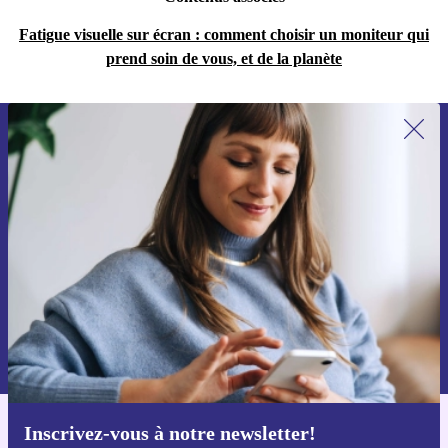
Fatigue visuelle sur écran : comment choisir un moniteur qui
prend soin de vous, et de la planète
Recevoir offres et infos de refurbed
par mail
Ne manquez plus aucune offre.
S'inscrire
Retrouvez les informations sur l'utilisation des données personnelles
dans notre
politique de confidentialité
.
Inscrivez-vous à notre newsletter!
Téléchargez l'application refurbed