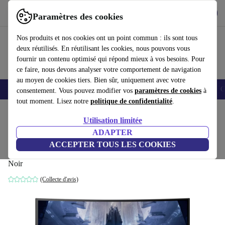
Télécharger l'application
Télécharger
Paramètres des cookies
Utilisez refurbed rapidement et facilement
Nos produits et nos cookies ont un point commun : ils sont tous
deux réutilisés. En réutilisant les cookies, nous pouvons vous
fournir un contenu optimisé qui répond mieux à vos besoins. Pour
ce faire, nous devons analyser votre comportement de navigation
au moyen de cookies tiers. Bien sûr, uniquement avec votre
Smartphones
Laptops
Tablettes
Montres connectées
Accessoires
C
consentement. Vous pouvez modifier vos
paramètres de cookies
à
tout moment. Lisez notre
politique de confidentialité
.
Accueil
Produits
Écrans
Utilisation limitée
ADAPTER
Samsung Odyssey Neo G7 G75NB (2022)
ACCEPTER TOUS LES COOKIES
| 32-pouces
Noir
(Collecte d'avis)