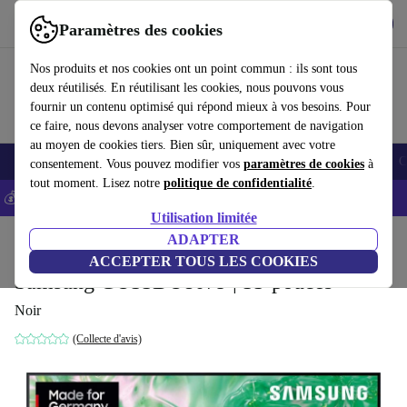
Télécharger l'application
Télécharger
Paramètres des cookies
Utilisez refurbed rapidement et facilement
Nos produits et nos cookies ont un point commun : ils sont tous
deux réutilisés. En réutilisant les cookies, nous pouvons vous
fournir un contenu optimisé qui répond mieux à vos besoins. Pour
ce faire, nous devons analyser votre comportement de navigation
au moyen de cookies tiers. Bien sûr, uniquement avec votre
Smartphones
Laptops
Tablettes
Montres connectées
Accessoires
C
consentement. Vous pouvez modifier vos
paramètres de cookies
à
tout moment. Lisez notre
politique de confidentialité
.
💰-5% EXTRA sur les iPhones – Code: IPHONEDEAL -
CGV
Utilisation limitée
Accueil
Produits
Téléviseurs
ADAPTER
ACCEPTER TOUS LES COOKIES
Samsung GU55DU8079 | 55-pouces
Noir
(Collecte d'avis)