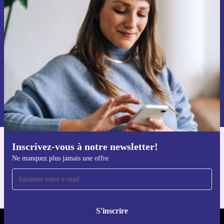
Recevoir offres et infos de refurbed
par mail
Ne manquez plus aucune offre.
S'inscrire
Retrouvez les informations sur l'utilisation des données personnelles
dans notre
politique de confidentialité
.
Inscrivez-vous à notre newsletter!
Téléchargez l'application refurbed
Ne manquez plus jamais une offre
Pour iOS et Android
S'inscrire