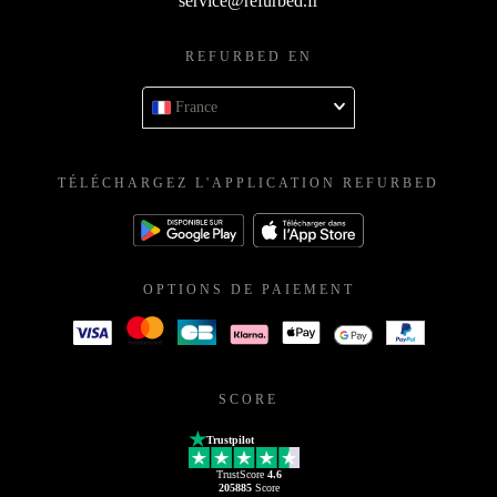
service@refurbed.fr
REFURBED EN
France
TÉLÉCHARGEZ L'APPLICATION REFURBED
OPTIONS DE PAIEMENT
SCORE
Trustpilot
TrustScore
4.6
205885
Score