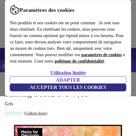
Télécharger l'application
Télécharger
Paramètres des cookies
Utilisez refurbed rapidement et facilement
Nos produits et nos cookies ont un point commun : ils sont tous
deux réutilisés. En réutilisant les cookies, nous pouvons vous
fournir un contenu optimisé qui répond mieux à vos besoins. Pour
ce faire, nous devons analyser votre comportement de navigation
au moyen de cookies tiers. Bien sûr, uniquement avec votre
Smartphones
Laptops
Tablettes
Montres connectées
Accessoires
C
consentement. Vous pouvez modifier vos
paramètres de cookies
à
tout moment. Lisez notre
politique de confidentialité
.
💰-5% EXTRA sur les iPhones – Code: IPHONEDEAL -
CGV
Utilisation limitée
Accueil
Produits
Téléviseurs
ADAPTER
ACCEPTER TOUS LES COOKIES
Samsung GU55DU7170 | 55"
Gris
(Collecte d'avis)