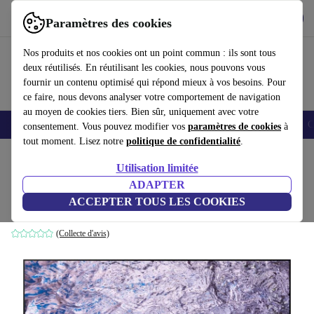
Télécharger l'application
Télécharger
Paramètres des cookies
Utilisez refurbed rapidement et facilement
Nos produits et nos cookies ont un point commun : ils sont tous
deux réutilisés. En réutilisant les cookies, nous pouvons vous
fournir un contenu optimisé qui répond mieux à vos besoins. Pour
ce faire, nous devons analyser votre comportement de navigation
au moyen de cookies tiers. Bien sûr, uniquement avec votre
Smartphones
Laptops
Tablettes
Montres connectées
Accessoires
C
consentement. Vous pouvez modifier vos
paramètres de cookies
à
tout moment. Lisez notre
politique de confidentialité
.
Accueil
Produits
Téléviseurs
Utilisation limitée
ADAPTER
Samsung GQ75QN800C | 75"
ACCEPTER TOUS LES COOKIES
Noir/Gris
(Collecte d'avis)