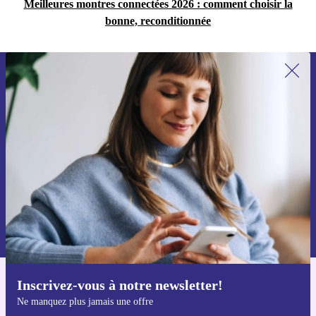
Meilleures montres connectées 2026 : comment choisir la
bonne, reconditionnée
Recevoir offres et infos de refurbed
par mail
Ne manquez plus aucune offre.
S'inscrire
Retrouvez les informations sur l'utilisation des données personnelles
dans notre
politique de confidentialité
.
Inscrivez-vous à notre newsletter!
Téléchargez l'application refurbed
Ne manquez plus jamais une offre
Pour iOS et Android