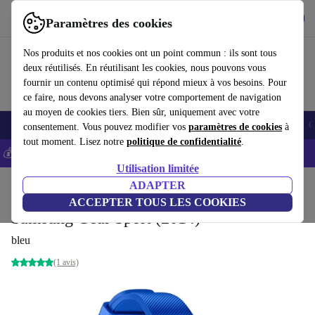
Télécharger l'application
Télécharger
Paramètres des cookies
Utilisez refurbed rapidement et facilement
Nos produits et nos cookies ont un point commun : ils sont tous
deux réutilisés. En réutilisant les cookies, nous pouvons vous
fournir un contenu optimisé qui répond mieux à vos besoins. Pour
ce faire, nous devons analyser votre comportement de navigation
au moyen de cookies tiers. Bien sûr, uniquement avec votre
Smartphones
Laptops
Tablettes
Montres connectées
Accessoires
C
consentement. Vous pouvez modifier vos
paramètres de cookies
à
tout moment. Lisez notre
politique de confidentialité
.
💰-5% EXTRA sur les iPhones – Code: IPHONEDEAL -
CGV
Utilisation limitée
Accueil
Produits
Montres connectées
ADAPTER
ACCEPTER TOUS LES COOKIES
Samsung Gear Sport (2014)
bleu
(1 avis)