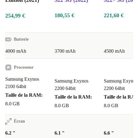
Edition (2021)
S22 5G (2022)
S22+ 5G (2022
180,55 €
221,60 €
254,99 €
Batterie
4000 mAh
3700 mAh
4500 mAh
Processeur
Samsung Exynos
Samsung Exynos
Samsung Exynos
2100 64bit
2200 64bit
2200 64bit
Taille de la RAM:
Taille de la RAM:
Taille de la RA
8.0 GB
8.0 GB
8.0 GB
Écran
6.2 "
6.1 "
6.6 "