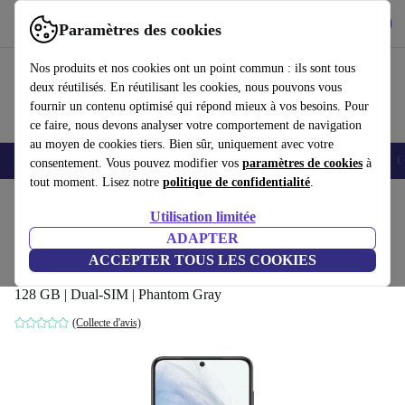
Télécharger l'application
Télécharger
Paramètres des cookies
Utilisez refurbed rapidement et facilement
Nos produits et nos cookies ont un point commun : ils sont tous
deux réutilisés. En réutilisant les cookies, nous pouvons vous
fournir un contenu optimisé qui répond mieux à vos besoins. Pour
ce faire, nous devons analyser votre comportement de navigation
au moyen de cookies tiers. Bien sûr, uniquement avec votre
Smartphones
Laptops
Tablettes
Montres connectées
Accessoires
C
consentement. Vous pouvez modifier vos
paramètres de cookies
à
tout moment. Lisez notre
politique de confidentialité
.
Accueil
Produits
Téléphones & Smartphones
Téléphones Samsung Galaxy
Utilisation limitée
ADAPTER
Samsung Galaxy S21 5G
ACCEPTER TOUS LES COOKIES
Enterprise Edition
254
,99 €
128 GB | Dual-SIM | Phantom Gray
(Collecte d'avis)