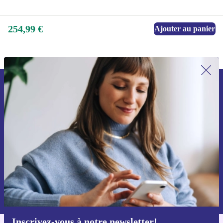
254,99 €
Ajouter au panier
Recevoir offres et infos de refurbed
par mail
Ne manquez plus aucune offre.
S'inscrire
Retrouvez les informations sur l'utilisation des données personnelles
dans notre
politique de confidentialité
.
Inscrivez-vous à notre newsletter!