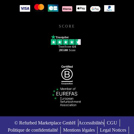
SCORE
Trustpilot
TrustScore
4.6
205580
Score
© Refurbed Marketplace GmbH
Accessibilités
CGU
Politique de confidentialité
Mentions légales
Legal Notices