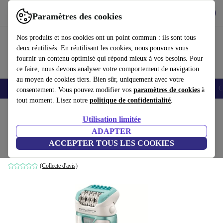
Télécharger l'application
Télécharger
Paramètres des cookies
Utilisez refurbed rapidement et facilement
Nos produits et nos cookies ont un point commun : ils sont tous
deux réutilisés. En réutilisant les cookies, nous pouvons vous
fournir un contenu optimisé qui répond mieux à vos besoins. Pour
ce faire, nous devons analyser votre comportement de navigation
au moyen de cookies tiers. Bien sûr, uniquement avec votre
Smartphones
Laptops
Tablettes
Montres connectées
Accessoires
C
consentement. Vous pouvez modifier vos
paramètres de cookies
à
tout moment. Lisez notre
politique de confidentialité
.
Accueil
Produits
Santé & Beauté
Soins du corps
Utilisation limitée
ADAPTER
Rowenta EP9300 Aquaperfect
ACCEPTER TOUS LES COOKIES
bleu/blanc
(Collecte d'avis)