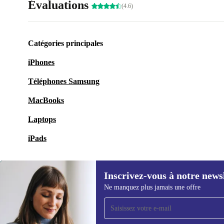
Évaluations
(4.6)
Catégories principales
iPhones
Téléphones Samsung
MacBooks
Laptops
iPads
Inscrivez-vous à notre news
Ne manquez plus jamais une offre
Recevoir offres et infos de
refurbed par mail