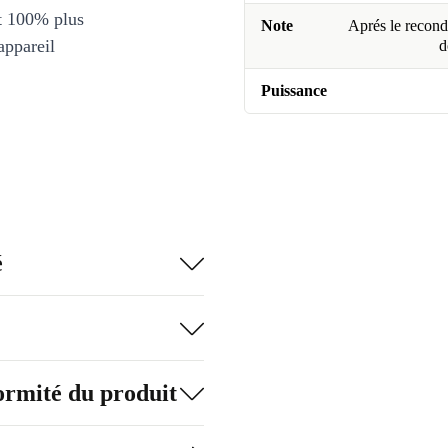
et 100% plus
Note
Aprés le recondi
appareil
d
Puissance
é
formité du produit