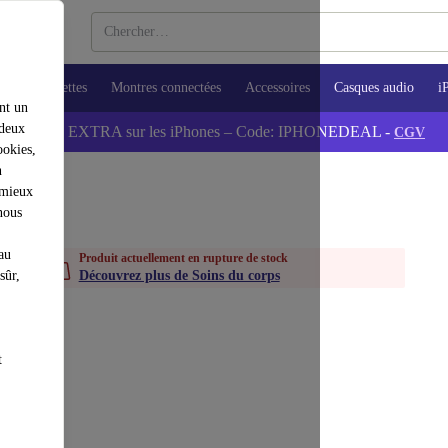
ops
Tablettes
Montres connectées
Accessoires
Casques audio
i
nt un
 deux
💰-5% EXTRA sur les iPhones – Code: IPHONEDEAL -
CGV
ookies,
n
 mieux
nous
au
Produit actuellement en rupture de stock
sûr,
Découvrez plus de Soins du corps
t