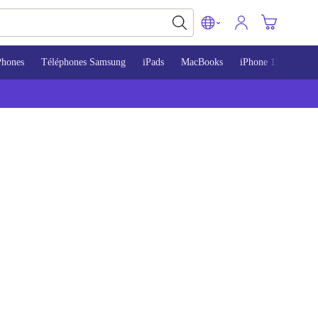
Phones
Téléphones Samsung
iPads
MacBooks
iPhone 13
iPho