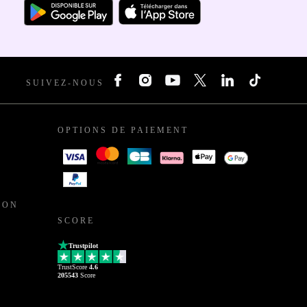
SUIVEZ-NOUS
OPTIONS DE PAIEMENT
ION
SCORE
Trustpilot
TrustScore
4.6
205543
Score