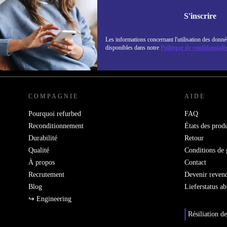
Ne manquez plus aucune offre.
Retrouvez les i
S'inscrire
politique de co
Les informations concernant l'utilisation des donné
disponibles dans notre
Politique de confidentialit
REFURBED FRANCE - RETHINK NEW.
COMPAGNIE
AIDE
Pourquoi refurbed
FAQ
Reconditionnement
États des produ
Durabilité
Retour
Qualité
Conditions de 
À propos
Contact
Recrutement
Devenir reven
Blog
Lieferstatus a
↪ Engineering
Résiliation de