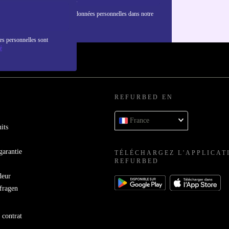
nformations sur l'utilisation des données personnelles dans notre
nfidentialité
.
es personnelles sont
é
REFURBED EN
France
its
garantie
TÉLÉCHARGEZ L'APPLICAT
REFURBED
deur
bfragen
 contrat