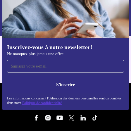
S'inscrire
Retrouvez les informations sur l'utilisation des données personnelles
dans notre
politique de confidentialité
.
Inscrivez-vous à notre newsletter!
Téléchargez l'application refurbed
Ne manquez plus jamais une offre
Pour iOS et Android
S'inscrire
REFURBED FRANCE - RETHINK NEW.
Les informations concernant l'utilisation des données personnelles sont disponibles
dans notre
Politique de confidentialité
SUIVEZ-NOUS