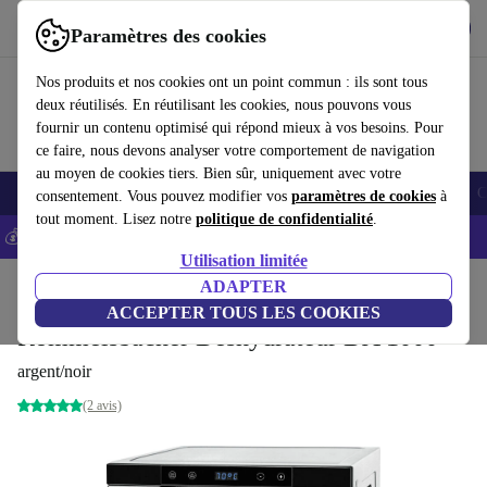
Télécharger l'application
Télécharger
Paramètres des cookies
Utilisez refurbed rapidement et facilement
Nos produits et nos cookies ont un point commun : ils sont tous
deux réutilisés. En réutilisant les cookies, nous pouvons vous
fournir un contenu optimisé qui répond mieux à vos besoins. Pour
ce faire, nous devons analyser votre comportement de navigation
au moyen de cookies tiers. Bien sûr, uniquement avec votre
Smartphones
Laptops
Tablettes
Montres connectées
Accessoires
C
consentement. Vous pouvez modifier vos
paramètres de cookies
à
tout moment. Lisez notre
politique de confidentialité
.
💰-5% EXTRA sur les iPhones – Code: IPHONEDEAL -
CGV
Utilisation limitée
Accueil
Produits
Cuisine
Appareils de cuisine
ADAPTER
Cuisine / Pâtisserie
ACCEPTER TOUS LES COOKIES
Rommelsbacher Déshydrateur DA 1000
argent/noir
(2 avis)