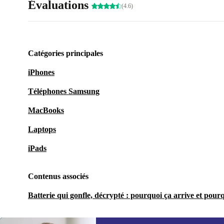
Évaluations
(4.6)
Catégories principales
iPhones
Téléphones Samsung
MacBooks
Laptops
iPads
Contenus associés
Batterie qui gonfle, décrypté : pourquoi ça arrive et pourq