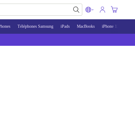
Phones
Téléphones Samsung
iPads
MacBooks
iPhone 13
iPho