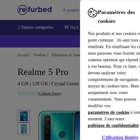
À propos
Aide
Paramètres des
cookies
Toutes catégories
🎒 Back to school
Smartphones
Lapt
Nos produits et nos cookies o
point commun : ils sont tous
réutilisés. En réutilisant les c
nous pouvons vous fournir u
Accueil
Produits
Téléphones & Smartphones
contenu optimisé qui répond
à vos besoins. Pour ce faire, 
Realme 5 Pro
devons analyser votre
comportement de navigation 
4 GB | 128 GB | Crystal Green
moyen de cookies tiers. Bien 
uniquement avec votre
(Collecte d'avis)
consentement. Vous pouvez
modifier vos
paramètres de cookies
à tou
moment. Lisez notre
politique de confidentialité
.
Utilisation limitée