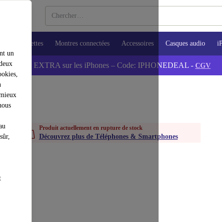
ops
Tablettes
Montres connectées
Accessoires
Casques audio
i
nt un
 deux
💰-5% EXTRA sur les iPhones – Code: IPHONEDEAL -
CGV
ookies,
n
 mieux
nous
au
Produit actuellement en rupture de stock
sûr,
Découvrez plus de Téléphones & Smartphones
t