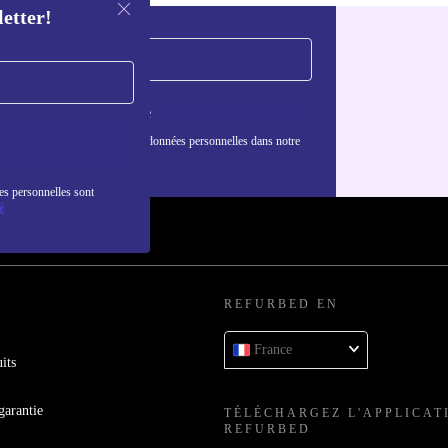
letter!
S'inscrire
nformations sur l'utilisation des données personnelles dans notre
nfidentialité
.
es personnelles sont
é
REFURBED EN
France
its
garantie
TÉLÉCHARGEZ L'APPLICAT
REFURBED