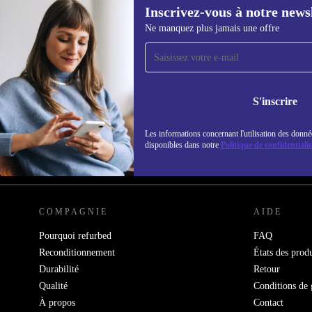
Inscrivez-vous à notre news
Ne manquez plus jamais une offre
Recevoir offres et infos de
refurbed par mail
Ne manquez plus aucune offre.
Retrouvez les i
S'inscrire
politique de co
Les informations concernant l'utilisation des donné
disponibles dans notre
Politique de confidentialit
REFURBED FRANCE - RETHINK NEW.
COMPAGNIE
AIDE
Pourquoi refurbed
FAQ
Reconditionnement
États des produ
Durabilité
Retour
Qualité
Conditions de 
À propos
Contact