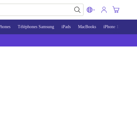
Phones
Téléphones Samsung
iPads
MacBooks
iPhone 13
iPho