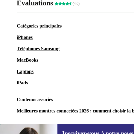
Évaluations
(4.6)
Catégories principales
iPhones
Téléphones Samsung
MacBooks
Laptops
iPads
Contenus associés
Meilleures montres connectées 2026 : comment choisir la 
Inscrivez-vous à notre news