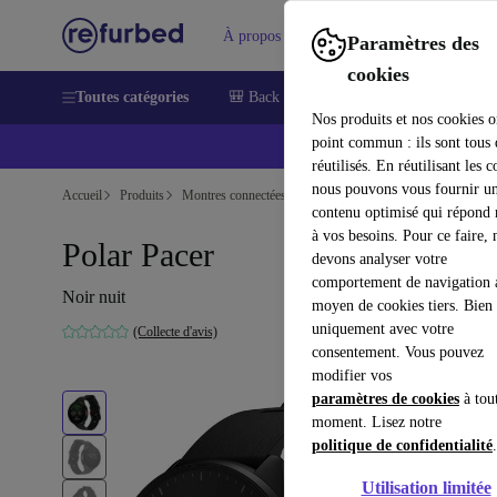
À propos
Aide
Paramètres des
cookies
Toutes catégories
🎒 Back to school
Smartphones
Lapt
Nos produits et nos cookies o
point commun : ils sont tous
réutilisés. En réutilisant les c
nous pouvons vous fournir u
Accueil
Produits
Montres connectées
contenu optimisé qui répond
à vos besoins. Pour ce faire, 
Polar Pacer
devons analyser votre
comportement de navigation 
Noir nuit
moyen de cookies tiers. Bien 
uniquement avec votre
(Collecte d'avis)
consentement. Vous pouvez
modifier vos
paramètres de cookies
à tou
moment. Lisez notre
politique de confidentialité
.
Utilisation limitée