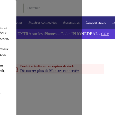
ops
Tablettes
Montres connectées
Accessoires
Casques audio
i
nt un
 deux
💰-5% EXTRA sur les iPhones – Code: IPHONEDEAL -
CGV
ookies,
n
 mieux
nous
au
Produit actuellement en rupture de stock
sûr,
Découvrez plus de Montres connectées
t