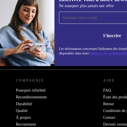
Ne manquez plus jamais une offre
Recevoir offres et infos de
refurbed par mail
Ne manquez plus aucune offre.
Retrouvez les i
S'inscrire
politique de co
Les informations concernant l'utilisation des donné
disponibles dans notre
Politique de confidentialit
REFURBED FRANCE - RETHINK NEW.
COMPAGNIE
AIDE
Pourquoi refurbed
FAQ
Reconditionnement
États des produ
Durabilité
Retour
Qualité
Conditions de 
À propos
Contact
Recrutement
Devenir reven