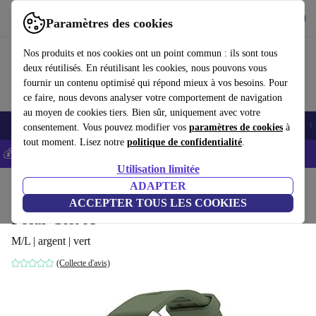
Télécharger l'application
Télécharger
Paramètres des cookies
Utilisez refurbed rapidement et facilement
Nos produits et nos cookies ont un point commun : ils sont tous
deux réutilisés. En réutilisant les cookies, nous pouvons vous
fournir un contenu optimisé qui répond mieux à vos besoins. Pour
ce faire, nous devons analyser votre comportement de navigation
au moyen de cookies tiers. Bien sûr, uniquement avec votre
Smartphones
Laptops
Tablettes
Montres connectées
Accessoires
C
consentement. Vous pouvez modifier vos
paramètres de cookies
à
tout moment. Lisez notre
politique de confidentialité
.
💰-5% EXTRA sur les iPhones – Code: IPHONEDEAL -
CGV
Utilisation limitée
Accueil
Produits
Montres connectées
ADAPTER
ACCEPTER TOUS LES COOKIES
Polar Grit X
M/L | argent | vert
(Collecte d'avis)