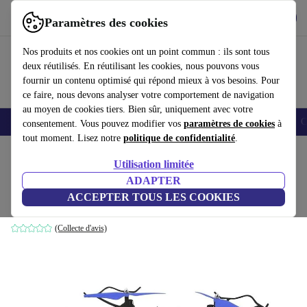
Télécharger l'application
Télécharger
Paramètres des cookies
Utilisez refurbed rapidement et facilement
Nos produits et nos cookies ont un point commun : ils sont tous
deux réutilisés. En réutilisant les cookies, nous pouvons vous
fournir un contenu optimisé qui répond mieux à vos besoins. Pour
ce faire, nous devons analyser votre comportement de navigation
au moyen de cookies tiers. Bien sûr, uniquement avec votre
Smartphones
Laptops
Tablettes
Montres connectées
Accessoires
C
consentement. Vous pouvez modifier vos
paramètres de cookies
à
tout moment. Lisez notre
politique de confidentialité
.
Accueil
Produits
Accessoires
Drones
Utilisation limitée
ADAPTER
PNJ DR-Sky HD
ACCEPTER TOUS LES COOKIES
Noir/Bleu
(Collecte d'avis)