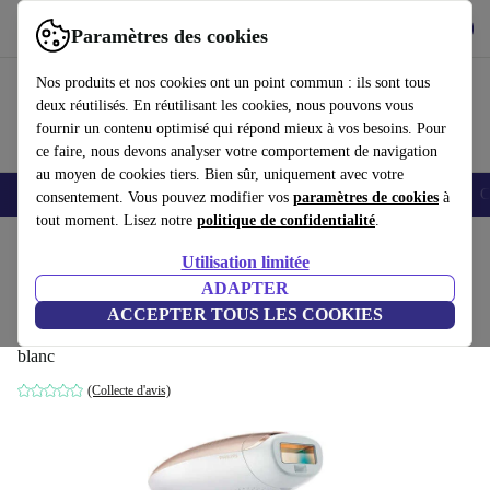
Télécharger l'application
Télécharger
Paramètres des cookies
Utilisez refurbed rapidement et facilement
Nos produits et nos cookies ont un point commun : ils sont tous
deux réutilisés. En réutilisant les cookies, nous pouvons vous
fournir un contenu optimisé qui répond mieux à vos besoins. Pour
ce faire, nous devons analyser votre comportement de navigation
au moyen de cookies tiers. Bien sûr, uniquement avec votre
Smartphones
Laptops
Tablettes
Montres connectées
Accessoires
C
consentement. Vous pouvez modifier vos
paramètres de cookies
à
tout moment. Lisez notre
politique de confidentialité
.
Accueil
Produits
Santé & Beauté
Soins du corps
Utilisation limitée
ADAPTER
Philips SC1999/00 Lumea Advanced
ACCEPTER TOUS LES COOKIES
Series 7000 IPL-Épilateur
blanc
(Collecte d'avis)