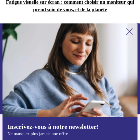
Fatigue visuelle sur écran : comment choisir un moniteur qui
prend soin de vous, et de la planète
Recevoir offres et infos de refurbed
par mail
Ne manquez plus aucune offre.
S'inscrire
Retrouvez les informations sur l'utilisation des données personnelles
dans notre
politique de confidentialité
.
Inscrivez-vous à notre newsletter!
Téléchargez l'application refurbed
Ne manquez plus jamais une offre
Pour iOS et Android