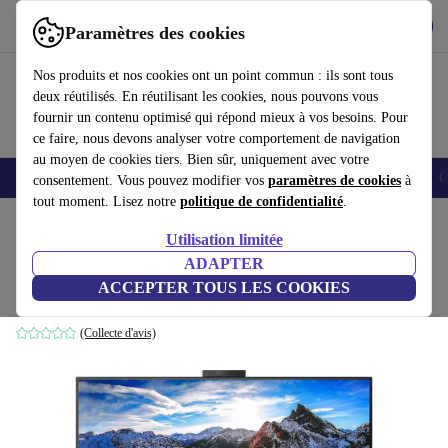
Télécharger l'application
Télécharger
Paramètres des cookies
Utilisez refurbed rapidement et facilement
Nos produits et nos cookies ont un point commun : ils sont tous
deux réutilisés. En réutilisant les cookies, nous pouvons vous
fournir un contenu optimisé qui répond mieux à vos besoins. Pour
ce faire, nous devons analyser votre comportement de navigation
au moyen de cookies tiers. Bien sûr, uniquement avec votre
Smartphones
Laptops
Tablettes
Montres connectées
Accessoires
C
consentement. Vous pouvez modifier vos
paramètres de cookies
à
tout moment. Lisez notre
politique de confidentialité
.
Accueil
Produits
Écrans
Utilisation limitée
ADAPTER
Philips P-line 326P1H | 31.5"
ACCEPTER TOUS LES COOKIES
Noir
(Collecte d'avis)