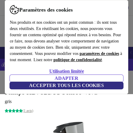
Télécharger l'application
Télécharger
Paramètres des cookies
Utilisez refurbed rapidement et facilement
Nos produits et nos cookies ont un point commun : ils sont tous
deux réutilisés. En réutilisant les cookies, nous pouvons vous
fournir un contenu optimisé qui répond mieux à vos besoins. Pour
ce faire, nous devons analyser votre comportement de navigation
au moyen de cookies tiers. Bien sûr, uniquement avec votre
Smartphones
Laptops
Tablettes
Montres connectées
Accessoires
C
consentement. Vous pouvez modifier vos
paramètres de cookies
à
tout moment. Lisez notre
politique de confidentialité
.
💰-5% EXTRA sur les iPhones – Code: IPHONEDEAL -
CGV
Utilisation limitée
Accueil
Produits
Cuisine
Boissons
ADAPTER
Café
ACCEPTER TOUS LES COOKIES
Philips HD7821/51 Senseo Viva
gris
(1 avis)