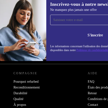
Inscrivez-vous à notre news
Ne manquez plus jamais une offre
Recevoir offres et infos de
refurbed par mail
Ne manquez plus aucune offre.
Retrouvez les i
S'inscrire
politique de co
Les informations concernant l'utilisation des donné
disponibles dans notre
Politique de confidentialit
REFURBED FRANCE - RETHINK NEW.
COMPAGNIE
AIDE
Pourquoi refurbed
FAQ
Reconditionnement
États des produ
Durabilité
Retour
Qualité
Conditions de 
À propos
Contact