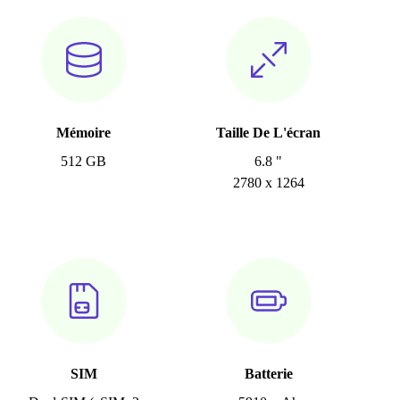
Mémoire
Taille De L'écran
512 GB
6.8 "
2780 x 1264
SIM
Batterie