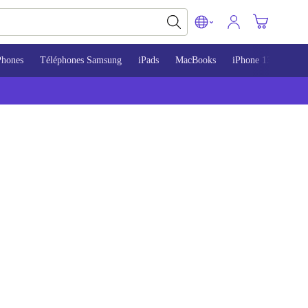
Phones
Téléphones Samsung
iPads
MacBooks
iPhone 13
iPho