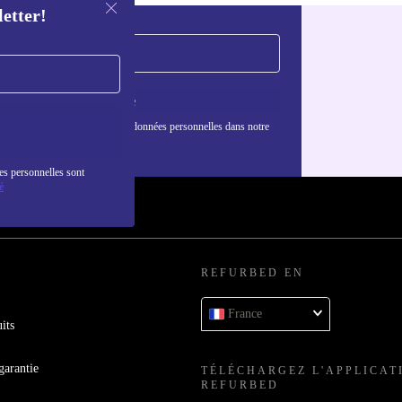
letter!
S'inscrire
nformations sur l'utilisation des données personnelles dans notre
nfidentialité
.
es personnelles sont
é
REFURBED EN
France
its
garantie
TÉLÉCHARGEZ L'APPLICAT
REFURBED