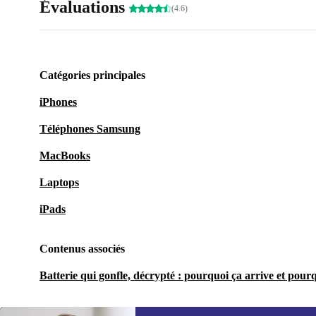
Évaluations
(4.6)
Catégories principales
iPhones
Téléphones Samsung
MacBooks
Laptops
iPads
Contenus associés
Batterie qui gonfle, décrypté : pourquoi ça arrive et pourq