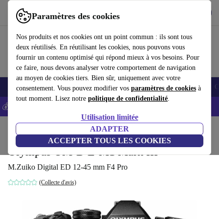
Télécharger l'application
Télécharger
Paramètres des cookies
Utilisez refurbed rapidement et facilement
Nos produits et nos cookies ont un point commun : ils sont tous
deux réutilisés. En réutilisant les cookies, nous pouvons vous
fournir un contenu optimisé qui répond mieux à vos besoins. Pour
ce faire, nous devons analyser votre comportement de navigation
au moyen de cookies tiers. Bien sûr, uniquement avec votre
Smartphones
Laptops
Tablettes
Montres connectées
Accessoires
C
consentement. Vous pouvez modifier vos
paramètres de cookies
à
tout moment. Lisez notre
politique de confidentialité
.
💰-5% EXTRA sur les iPhones – Code: IPHONEDEAL -
CGV
Utilisation limitée
Accueil
Produits
Appareils photo
ADAPTER
Appareils photo hybrides
ACCEPTER TOUS LES COOKIES
Olympus OM-D E-M1 Mark III
M.Zuiko Digital ED 12-45 mm F4 Pro
(Collecte d'avis)