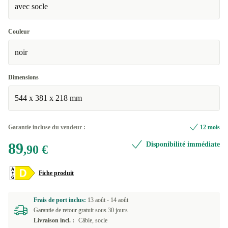
avec socle
Excellent
+1,16 €
Couleur
noir
Dimensions
544 x 381 x 218 mm
Garantie incluse du vendeur :
12 mois
89
Disponibilité immédiate
,90 €
Fiche produit
Frais de port inclus:
13 août -
14 août
Garantie de retour gratuit sous 30 jours
Livraison incl. :
Câble, socle