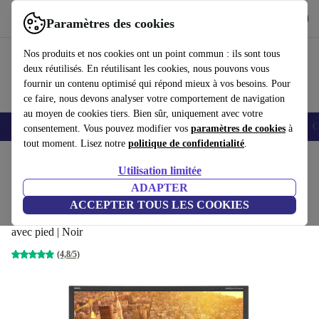
Télécharger l'application
Télécharger
Paramètres des cookies
Utilisez refurbed rapidement et facilement
Nos produits et nos cookies ont un point commun : ils sont tous
deux réutilisés. En réutilisant les cookies, nous pouvons vous
fournir un contenu optimisé qui répond mieux à vos besoins. Pour
ce faire, nous devons analyser votre comportement de navigation
au moyen de cookies tiers. Bien sûr, uniquement avec votre
Smartphones
Laptops
Tablettes
Montres connectées
Accessoires
C
consentement. Vous pouvez modifier vos
paramètres de cookies
à
tout moment. Lisez notre
politique de confidentialité
.
Accueil
Produits
Écrans
Utilisation limitée
ADAPTER
NEC MultiSync EA234WMI | 23-
ACCEPTER TOUS LES COOKIES
pouces
89
,90 €
avec pied | Noir
(4,8/5)