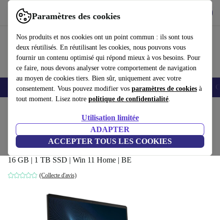
Télécharger l'application
Télécharger
Paramètres des cookies
Utilisez refurbed rapidement et facilement
Nos produits et nos cookies ont un point commun : ils sont tous
deux réutilisés. En réutilisant les cookies, nous pouvons vous
fournir un contenu optimisé qui répond mieux à vos besoins. Pour
ce faire, nous devons analyser votre comportement de navigation
au moyen de cookies tiers. Bien sûr, uniquement avec votre
Smartphones
Laptops
Tablettes
Montres connectées
Accessoires
C
consentement. Vous pouvez modifier vos
paramètres de cookies
à
tout moment. Lisez notre
politique de confidentialité
.
Accueil
Produits
Ordinateurs portables
Utilisation limitée
ADAPTER
MSI Vector GP66 12UH | i9-12900H |
ACCEPTER TOUS LES COOKIES
15.6-pouces
16 GB | 1 TB SSD | Win 11 Home | BE
(Collecte d'avis)