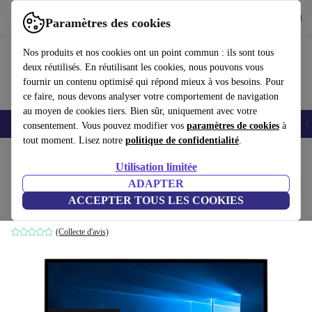
Télécharger l'application
Télécharger
Paramètres des cookies
Utilisez refurbed rapidement et facilement
Nos produits et nos cookies ont un point commun : ils sont tous
deux réutilisés. En réutilisant les cookies, nous pouvons vous
fournir un contenu optimisé qui répond mieux à vos besoins. Pour
ce faire, nous devons analyser votre comportement de navigation
au moyen de cookies tiers. Bien sûr, uniquement avec votre
Smartphones
Laptops
Tablettes
Montres connectées
Accessoires
C
consentement. Vous pouvez modifier vos
paramètres de cookies
à
tout moment. Lisez notre
politique de confidentialité
.
Accueil
Produits
Ordinateurs de bureau
Utilisation limitée
ADAPTER
MSI Pro 22XT 10M | 21.5-pouces
ACCEPTER TOUS LES COOKIES
i5-10400 | 8 GB | 256 GB SSD | Win 11 Home | blanc | US
(Collecte d'avis)