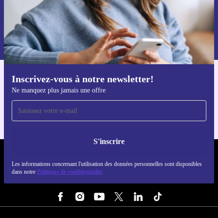
S'inscrire
Retrouvez les informations sur l'utilisation des données personnelles
dans notre
politique de confidentialité
.
Inscrivez-vous à notre newsletter!
Téléchargez l'application refurbed
Ne manquez plus jamais une offre
Pour iOS et Android
S'inscrire
REFURBED FRANCE - RETHINK NEW.
Les informations concernant l'utilisation des données personnelles sont disponibles
dans notre
Politique de confidentialité
SUIVEZ-NOUS